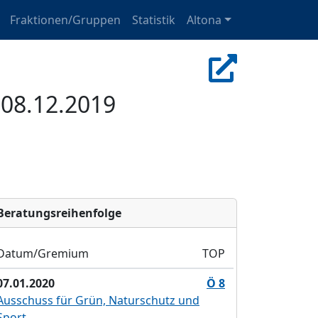
Fraktionen/Gruppen
Statistik
Altona
08.12.2019
Bera­tungs­reihen­folge
Datum/Gremium
TOP
07.01.2020
Ö 8
Ausschuss für Grün, Naturschutz und
Sport