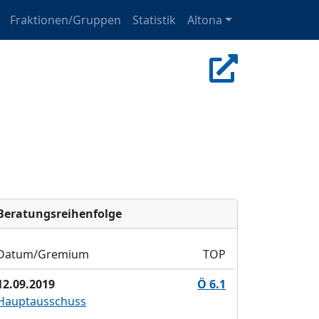
Fraktionen/Gruppen
Statistik
Altona
Bera­tungs­reihen­folge
Datum/Gremium
TOP
12.09.2019
Ö 6.1
Hauptausschuss