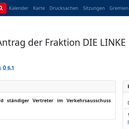
Kalender
Karte
Drucksachen
Sitzungen
Gremien
ntrag der Fraktion DIE LINKE
s
Ö 6.1
rd ständiger Vertreter im Verkehrsausschuss