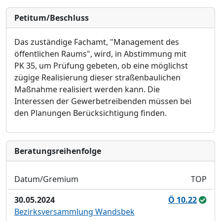
Petitum/Beschluss
Das zustä
ndige Fachamt, "Management des
ö
ffentlichen Raums", wird, in Abstimmung mit
PK 35, um Prü
fung gebeten, ob eine mö
glichst
zü
gige Realisierung
dieser straß
enbaulichen
Maß
nahme realisiert werden kann. Die
Interessen der Gewerbetreibenden mü
ssen bei
den Planungen Berü
cksichtigung finden.
Bera­tungs­reihen­folge
Datum/Gremium
TOP
30.05.2024
Ö 10.22
Bezirksversammlung Wandsbek