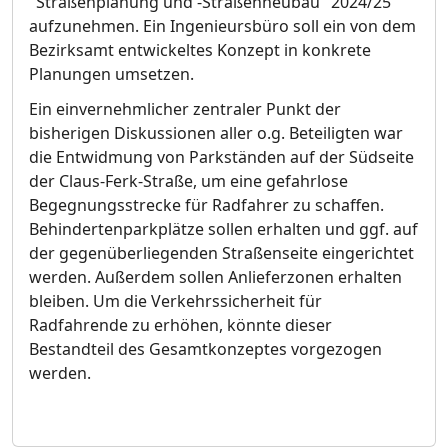
"Straß
enplanung und -Straß
e
n
neubau"
2024/25
aufzunehmen. Ein Ingenieursbü
ro soll ein von dem
Bezirksamt entwickeltes Konzept in konkrete
Planungen umsetzen.
Ein einvernehmlicher zentraler Punkt der
bisherigen Diskussionen aller o.g. Beteiligten war
die Entwidmung von Parkstä
nden auf
der Sü
dseite
der Claus-Ferk-Straß
e, um eine gefahrlose
Begegnungsstrecke fü
r Radfahrer zu schaffen.
Behindertenparkplä
tze sollen erhalten und ggf. auf
der gegenü
berliegenden Straß
enseite eingerichtet
werden. Auß
erdem sollen Anlieferzonen erhalten
bleiben.
Um die Verkehrssicherheit fü
r
Radfahrende zu erhö
hen, kö
nnte dieser
Bestandteil des Gesamtkonzeptes vorgezogen
werden.