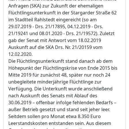
Anfragen (SKA) zur Zukunft der ehemaligen
Flü
chtlingsunterkunft in der Stargarder Straß
e 62
im Stadtteil Rahlstedt eingereicht (so am
29.07.2019 - Drs. 21/17895, 04.12.2019 - Drs.
21/19241 und 08.01.2020 - Drs. 21/19572). Z
u
letzt
gab der Senat mit Antwort vom 18.02.2019
Auskunft auf die SKA Drs. Nr. 21/20159 vom
12.02.2020.
Die Flü
chtlingsunterkunft stand danach ab dem
Hö
hepunkt der Flü
chtlingskrise von Ende 2015 bis
Mitte 2019 fü
r zunä
chst 48, spä
ter nur noch 24
unbegleitete minderjä
hrige Flü
chtlinge zur
Verfü
gung. Die Unterkunft wurde anschließ
end
nach Auskunft des Senats mit Ablauf des
30.06.2019
–
offenbar infolge fehlenden Bedarfs
–
auß
er Betrieb gesetzt und stand seit jeher leer.
Seitdem soll
e
n pro Monat etwa 8.350 Euro
Leerstandskosten entstanden sein. Aus diesem