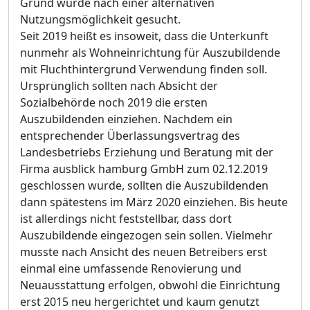
Grund wurde nach einer alternativen
Nutzungsmö
glichkeit gesucht.
Seit 2019 heiß
t es insoweit, dass die Unterkunft
nunmehr als Wohneinrichtung fü
r Auszubildende
mit Fluchthintergrund
Verwendung finden soll.
Ursprü
nglich sollten nach Absicht der
Sozialbehö
rde noch 2019 die ersten
Auszubildenden einziehen. Nachdem ein
entsprechender Ü
berlassungsvertrag des
Landesbetriebs Erziehung und Beratung
mit der
Firma
ausblick hamburg
G
m
bH zum 02.
12.2019
geschlossen wurde, sollten die Auszubildenden
dann spä
testens im Mä
rz 2020 einziehen. Bis heute
ist allerdings nicht feststellbar, dass dort
Auszubildende eingezogen sein sollen. Vielmehr
musste nach Ansicht des neuen Betreibers erst
einmal eine u
m
fassende Renovierung und
Neuausstattung erfolgen, obwohl die Einrichtung
erst 2015 neu hergerichtet und kaum genutzt