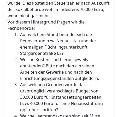
wurde. Dies kostet den Steuerzahler nach Auskunft
der Sozialbehö
rde wohl mindestens 70.000 Euro,
wenn nicht gar mehr.
Vor diesem Hinterg
rund fragen wir die
Fachbehö
rde:
Auf welchem Stand befindet sich die
Renovierung bzw. Neuausstattung der
ehemaligen Flü
chtlingsunterkunft
Stargarder Straß
e 62?
Welche Kosten sind hierbei jeweils
entstanden? Bitte nach den einzelnen
Arbeiten der Gew
erke und nach den
Einrichtungsgegenstä
nden aufgliedern.
Aus welchen Grü
nden wurde das
ursprü
nglich veranschlagte Budget von
30.000 Euro fü
r Instandsetzungsarbeiten
bzw. 40.000 Euro fü
r eine Neuausstattung
ggf. ü
berschritten?
Welche Leerstandskosten s
ind seit Mitte