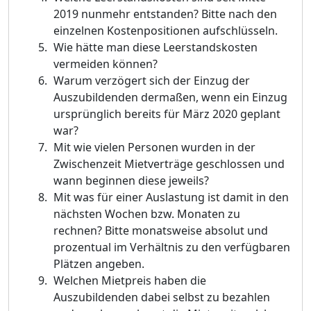
2019 nunmehr entstanden? Bitte nach den
einzelnen Kostenpositionen aufschlü
sseln.
Wie hä
tte man diese Leerstandskosten
vermeiden kö
nnen?
Warum verzö
gert sich der Einzug der
Auszubildenden dermaß
en, wenn ein Einzug
ursprü
nglich bereit
s fü
r Mä
rz 2020 geplant
war?
Mit wie vielen Personen wurden in der
Zwischenzeit Mietverträ
ge geschlossen und
wann beginnen diese jeweils?
Mit was fü
r einer Auslastung ist damit in den
nä
chsten Wochen bzw. Monaten zu
rechnen? Bitte monatsweise absolut
und
prozentual im Verhä
ltnis zu den verfü
gbaren
Plä
tzen angeben.
Welchen Mietpreis haben die
Auszubildenden dabei selbst zu bezahlen