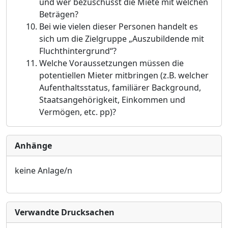
und wer bezuschusst die Miete mit welchen
Beträ
gen?
Bei wie vielen dieser Personen handelt es
sich um die Zielgrupp
e „
Auszubildende mit
Fluchthintergrund“
?
Welche Voraussetzungen mü
ssen die
potentiellen Mieter mitbringen (z.B. welcher
Aufenthaltsstatus, familiä
rer Background,
Staatsangehö
rigkeit, Einkommen und
Vermö
gen, etc. pp)?
Anhänge
keine Anlage/n
Verwandte Drucksachen