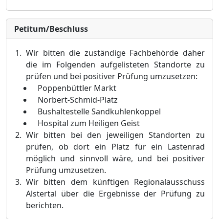
Petitum/Beschluss
Wir bitten die zustä
ndige Fachbehö
rde daher
die im Folgenden aufgelisteten Standorte zu
prü
fen und bei positiver Prü
fung umzusetzen:
Poppenbü
ttler Markt
Norbert-Schmid-Platz
Bushaltestelle Sandkuhlenkoppel
Hospital zum Heiligen Geist
Wir bitten bei den jeweiligen Standorten zu
prü
fen, ob dort ein Platz fü
r ein Lastenrad
mö
glich und sinnvoll wä
re, und bei positiver
Prü
fung umzusetzen.
Wir bitten d
em
kü
nftigen
Regionalausschuss
Alstertal ü
ber die Ergebnisse der Prü
fung zu
berichten.