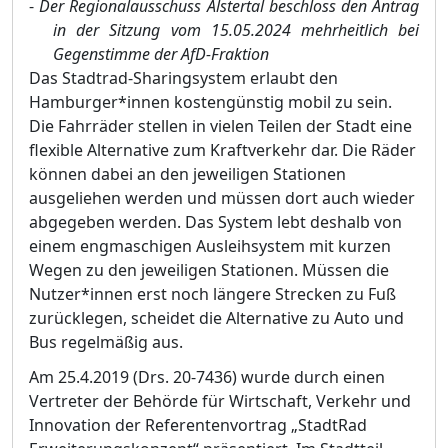
-
Der Regionalausschuss Alstertal beschloss den Antrag
in der Sitzung vom 15.05.2024
mehrheitlich be
i
Gegenstimm
e der AfD-Fraktion
Das Stadtrad-Sharingsystem erlaubt den
Hamburger*innen kostengü
nstig mobil zu sein.
Die Fahrrä
der stellen in vielen Teilen der Stadt eine
flexible Alternative zum Kraftverkehr dar. Die
Rä
der
kö
nnen dabei an den jeweiligen Stationen
ausgeliehen werden und mü
ssen dort auch wieder
abgegeben werden. Das System lebt deshalb von
einem engmaschigen Ausleihsystem mit kurzen
Wegen zu den jeweiligen Stationen. Mü
ssen die
Nutzer*innen erst noch lä
n
gere Strecken zu Fuß
zurü
cklegen, scheidet die Alternative zu Auto und
Bus regelmäß
ig aus.
Am 25.4.2019 (Drs. 20-7436) wurde durch einen
Vertreter der Behö
rde fü
r Wirtschaft, Verkehr und
Innovation der Referentenvortrag „
StadtRad