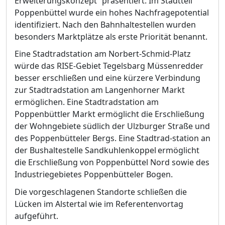
Erweiterungskonzept“
prä
sentiert. Im Stadt
t
eil
Poppenbü
ttel wurde ein hohes Nachfragepotential
identifiziert. Nach den Bahnhaltestellen wurden
besonders Marktplä
tze als
erste
Prioritä
t benannt.
Eine Stadtradstation am Norbert-Schmid-Platz
wü
rde das RISE
-
Gebiet Tegelsbarg Mü
ssenr
edder
besser erschließ
en und eine kü
rzere Verbindung
zur Stadtradstation am Langenhorner Markt
ermö
glichen. Eine Stadtradstation am
Poppenbü
ttler Markt ermö
glicht die Erschließ
ung
der Wohngebiete sü
dlich der Ulzburger Straß
e und
des Poppenbü
tteler Bergs.
E
ine Stadtrad
-
station an
der Bushaltestelle Sandkuhlenkoppel
ermö
glicht
die Erschließ
ung von Poppenbü
ttel Nord sowie des
Industriegebietes Poppenbü
tteler Bogen.
Die vorgeschlagenen Standorte schließ
en die
Lü
cken im Alstertal wie im Referentenvortag
aufgefü
hrt.