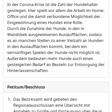
In der Corona-Krise ist die Zahl der Hundehalter
gestiegen. Hier spielt vor allem die Arbeit im Home-
Office und die damit verbundene Mö
glichkeit der
Eingewö
hnung eines Hundes eine Rolle.
Durch die Zunahme der Hunde, in den in
Wandsbek ausgewiesenen Auslaufflä
chen, sodass
es an manchen Stellen zu einer Vielzahl an Hunden
in den Auslaufflä
chen kommt, bei dem ein
vernü
nftiges Spielen der Hunde nicht mö
glich ist.
Auß
erdem bedeuten mehr Hunde auch einen
gesteigerten Bedarf an Beuteln zur Entsorgung der
Hinterlassenschaften.
Petitum/Beschluss
Das Bezirksamt wird gebeten den
Regionalausschü
ssen eine Ü
bersicht mit
Angaben zu Größ
e und Einzä
unung ü
ber die in