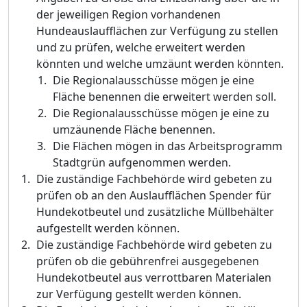
der jeweiligen Region vorhandenen
Hundeauslaufflä
chen zur Verfü
gung zu stellen
und zu prü
fen, welche erweitert werden
kö
nnten und welche umzä
unt werden kö
nnten.
Die Regionalausschü
sse mö
gen je eine
Flä
che bene
nnen die erweitert werden soll.
Die Regionalausschü
sse mö
gen je eine zu
umzä
unende Flä
che benennen.
Die Flä
chen mö
gen in das Arbeitsprogramm
Stadtgrü
n aufgenommen werden.
Die zustä
ndige Fachbehö
rde wird gebeten zu
prü
fen ob an den Auslaufflä
chen
Spender fü
r
Hundekotbeutel und zusä
tzliche Mü
llbehä
lter
aufgestellt werden kö
nnen.
Die zustä
ndige Fachbehö
rde wird gebeten zu
prü
fen ob die gebü
hrenfrei ausgegebenen
Hundekotbeutel aus verrottbaren Materialen
zur Verfü
gung gestellt werden kö
nnen.