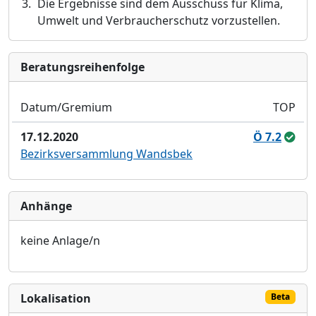
Die
Ergebnisse sind dem Ausschuss fü
r Klima,
Umwelt und Verbraucherschutz vorzustellen.
Bera­tungs­reihen­folge
Datum/Gremium
TOP
17.12.2020
Ö 7.2
Bezirksversammlung Wandsbek
Anhänge
keine Anlage/n
Lokalisation
Beta