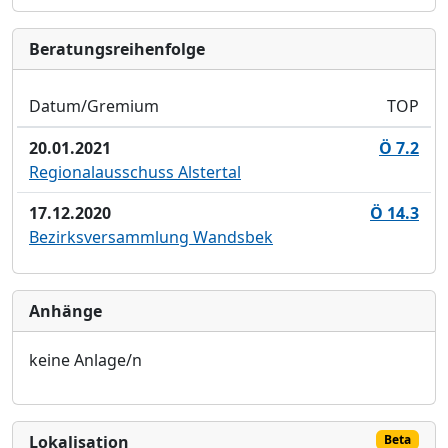
Bera­tungs­reihen­folge
Datum/Gremium
TOP
20.01.2021
Ö 7.2
Regionalausschuss Alstertal
17.12.2020
Ö 14.3
Bezirksversammlung Wandsbek
Anhänge
keine Anlage/n
Lokalisation
Beta