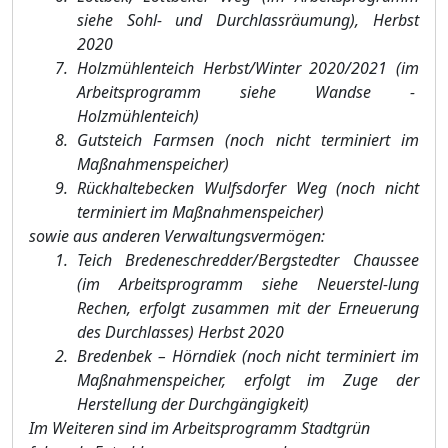
siehe Sohl- und Durchlassrä
umung), Herbst
2020
Holzmü
hlenteich Herbst/Winter 2020/2021 (im
Arbeitsprogramm siehe Wandse -
Holzmü
hlenteich)
Gutsteich Farmsen (noch nicht terminiert im
Maß
nahmenspeicher)
Rü
ckhaltebecken Wulfsd
orfer Weg (noch nicht
terminiert im Maß
nahmenspeicher)
sowie aus anderen Verwaltungsvermö
gen:
Teich Bredeneschredder/Bergstedter Chaussee
(im Arbeitsprogramm siehe Neuerstel-lung
Rechen, erfolgt zusammen mit der Erneuerung
des Durchlasses) Herbst 2020
Br
edenbek
–
Hö
rndiek (noch nicht terminiert im
Maß
nahmenspeicher, erfolgt im Zuge der
Herstellung der Durchgä
ngigkeit)
Im Weiteren sind im Arbeitsprogramm Stadtgrü
n