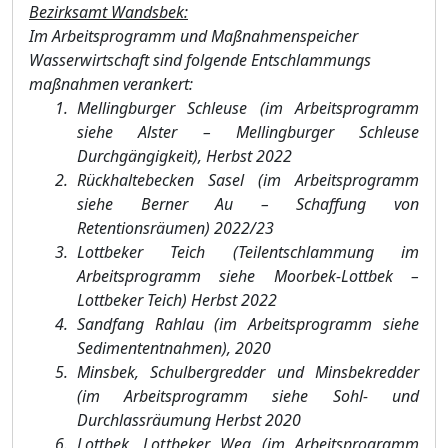
Bezirksamt Wandsbek:
Im Arbeitsprogramm und Maß
nahmenspeicher
Wasserwirtschaft sind folgende Entschlam
mungs
maß
nahmen veran
kert:
Mellingburger Schleuse (im Arbeitsprogramm
siehe Alster
–
Mellingburger Schleuse
Durchgä
ngigkeit), Herbst 2022
Rü
ckhaltebecken Sasel (im Arbeitsprogramm
siehe Berner Au
–
Schaffung von
Retentionsrä
umen) 2022/23
Lottbeker Teich (Teilentschlammung im
A
rbeitsprogramm siehe Moorbek-Lottbek
–
Lottbeker Teich) Herbst 2022
Sandfang Rahlau (im Arbeitsprogramm siehe
Sedimententnahmen), 2020
Minsbek, Schulbergredder und Minsbekredder
(im Arbeitsprogramm siehe Sohl- und
Durchlassrä
umung Herbst 2020
Lottbek, Lot
tbeker Weg (im Arbeitsprogramm