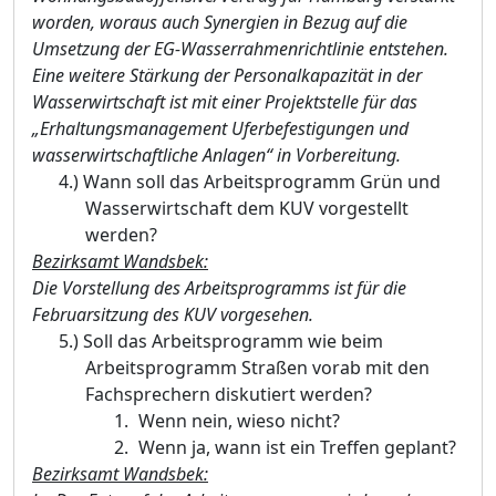
worden, woraus auch Synergien in Bezug auf die
Umsetzu
ng der EG-W
asserrahmenrichtlinie entstehen
.
Eine weitere Stä
rkung der Personalkapazitä
t in der
Wasserwirtschaft ist mit einer Projektstelle fü
r das
„
Erhaltungsmanagement Uferbefestigungen und
wasserwirtschaftliche Anlagen“
in Vorbereitung.
4.)
Wann soll das
Arbeitsprogramm Grü
n und
Wasserwirtschaft dem KUV vorgestellt
werden?
Bezirksamt Wandsbek:
Die Vorstellung des Arbeitsprogramms ist fü
r die
Februarsitzung des KUV vorgesehen.
5.)
Soll das Arbeitsprogramm wie beim
Arbeitsprogramm Straß
en vorab mit den
Fachs
prechern diskutiert werden?
Wenn nein, wieso nicht?
Wenn ja, wann ist ein Treffen geplant?
Bezirksamt Wandsbek: