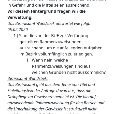
in Gefahr und die Mittel seien ausreichend.
Vor diesem Hintergrund fragen wir die
Verwaltung:
Das Bezirksamt Wandsbek antwortet wie folgt:
05.02.2020
1.)
Sind die von der BUE zur Verfü
gung
gestellten Rahmenzuweisungen
ausreichend, um
die anfallenden Aufgaben
im Bezirk vollumfä
nglich zu erledigen.
Wenn nein, welche
Rahmenzuweisungen sind aus
welchen Grü
nden nicht auskö
mmlich?
Bezirksamt Wandsbek:
Das Bezirksamt geht aus dem Tenor von Titel und
Einleitungstext der Anfrage davon aus, da
ss die
Grü
npflege an Gewä
ssern gemeint ist. Die hierauf
anzuwendende Rahmenzuweisung fü
r den Betrieb und
die Unterhaltung der Gewä
sser ist strukturell nicht