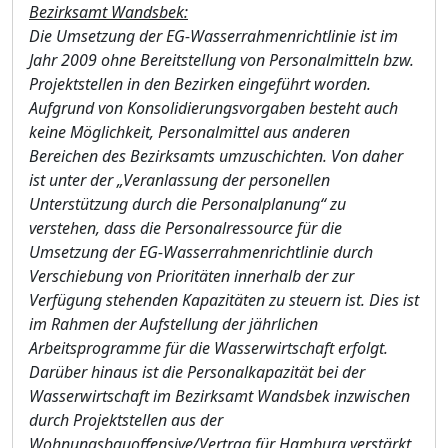
Bezirksamt Wandsbek:
Die Umsetzung der EG-Wasserrahmenrichtlinie ist im
Jahr 2009 ohne Bereitstellung von Personalmitteln bzw.
Projektstellen in den Bezirken eingefü
hr
t worden.
Aufgrund von Konsolidierungsvorgaben besteht auch
keine Mö
glichkeit
,
Personalmittel aus anderen
Bereichen des Bezirksamts umzuschichten. Von daher
ist unter der „
Veranlassung der personellen
Unterstü
tzung durch die Personalplanung“
zu
verstehen,
dass die Personalressource fü
r die
Umsetzung der EG-Wasserrahmenrichtlinie durch
Verschiebung von Prioritä
ten innerhalb der zur
Verfü
gung stehenden Kapazitä
ten zu steuern ist. Dies ist
im Rahmen der Aufstellung der jä
hrlichen
Arbeitsprogramme fü
r die Wass
e
r
wirtschaft erfolgt.
Darü
ber hinaus ist die Personalkapazitä
t bei der
Wasserwirtschaft im Bezirksamt Wandsbek inzwischen
durch Projektstellen aus der
Wohnungsbauoffensive/Vertrag fü
r Hamburg verstä
rkt