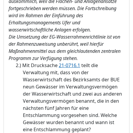
auskö
mmlich, weil die Flä
chen- und Anlagenansä
tze
fortgeschrieben werden mü
ssen. Die Fortschreibun
g
wird im Rahmen der Einfü
hrung des
Erhaltungsmanagements Ufer und
wasserwirtschaftliche Anlagen erfolgen.
Die Umsetzung der EG-Wasserrahmenrichtlinie ist von
der Rahmenzuweisung unberü
hrt, weil hierfü
r
Maß
nahmenmittel aus dem gleichlautenden zentralen
Pro
gramm zur Verfü
gung stehen.
2.)
Mit Drucksache
21-0716.1
teilt die
Verwaltung mit, dass von der
Wasserwirtschaft des Bezirksamts der BUE
neun Gewä
sser im
Verwaltungsvermö
gen
der Wasserwirtschaft und zwei aus anderen
Verwaltungsvermö
gen benannt, die in den
nä
chsten fü
nf Jahren fü
r eine
Entschlammung vorgesehen sind. Welche
Gewä
sser wurden benannt und wann ist
eine Entschlammung geplant?