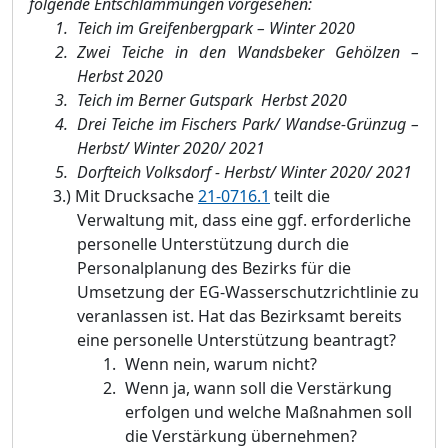
folgende Entschlammungen vorgesehen:
Teich im Greifenbergpark
–
Winter 2020
Zwei Teiche in d
en Wandsbeker Gehö
lzen
–
Herbst 2020
Teich im Berner Gutspark Herbst 2020
Drei Teiche im Fischers Park/ Wandse-Grü
nzug
–
Herbst/ Winter 2020/ 2021
Dorfteich Volksdorf - Herbst/ Winter 2020/ 2021
3.)
Mit Drucksache
21-0716.1
teilt die
Verwaltung mit, dass
e
ine ggf. erforderliche
personelle Unterstü
tzung durch die
Personalplanung des Bezirks fü
r die
Umsetzung der EG-Wasserschutzrichtlinie zu
veranlassen ist. Hat das Bezirksamt bereits
eine personelle Unterstü
tzung beantragt?
Wenn nein, warum nicht?
Wenn ja, w
ann soll die Verstä
rkung
erfolgen und welche Maß
nahmen soll
die Verstä
rkung ü
bernehmen?