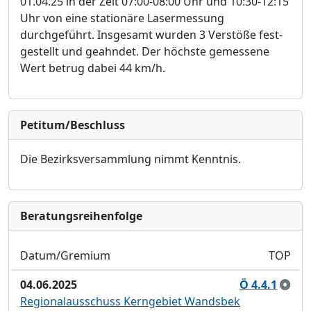
01.04.25 in der Zeit 07:00-08:00 Uhr und 10:30-
12:15
Uhr von eine stationä
re Lasermessung
durchgefü
hrt. Insgesamt wurden 3 Verstöß
e fest-
gestellt und geahndet. Der hö
chste gemessene
Wert betrug dabei 44 km/h.
Petitum/Beschluss
Die Bezirksversammlung nimmt Kenntnis.
Bera­tungs­reihen­folge
Datum/Gremium
TOP
04.06.2025
Ö 4.4.1
Regionalausschuss Kerngebiet Wandsbek