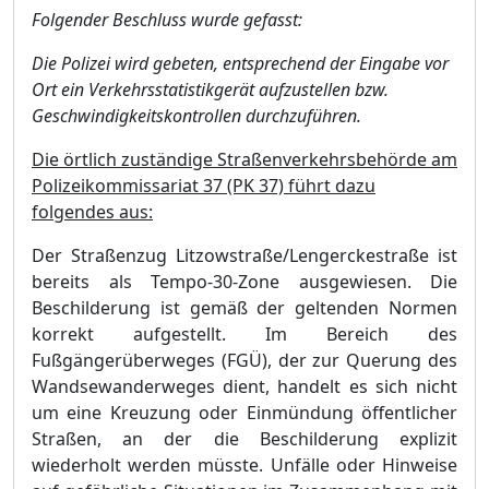
Folgender Beschluss wurde gefasst:
Die Polizei wird gebeten, entsprechend der Eingabe vor
Ort ein Verkehrsstatistikgerä
t aufzustellen
bzw.
Geschwindigkeitskontrollen durchzufü
hren.
Die ö
rtlich zustä
ndige Straß
enverkehrsbehö
rde am
Polizeikommissariat 37 (PK 37) fü
hrt dazu
folgendes aus:
Der Straß
enzug Litzowstraß
e/Lengerckestraß
e ist
bereits als Tempo-30-Zone ausgewiesen. Die
Beschild
erung ist gemäß
der geltenden Normen
korrekt aufgestellt. Im Bereich des
Fuß
gä
ngerü
berweges (FGÜ
), der zur Querung des
Wandsewanderweges dient, handelt es sich nicht
um eine Kreuzung oder Einmü
ndung ö
ffentlicher
Straß
en, an der die Beschilderung explizit
w
iederholt werden mü
sste. Unfä
lle oder Hinweise