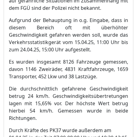
auf gefä
hrliche Situationen im Zusammenhang mit
dem FGÜ
sind der Polizei nicht bekannt.
Aufgrund der Behauptung in o.g. Eingabe, dass in
diesem Bereich oft mit ü
berhö
hter
Geschwindigkeit gefahren werden soll,
wurde das
Verkehrsstatistikgerä
t vom 15.04.25, 11:00 Uhr bis
zum 24.04.25, 15:00 Uhr aufgestellt.
Es wurden insgesamt 8126 Fahrzeuge gemessen,
davon 1146 Zweirä
der, 4831 Kraftfahrzeuge, 1659
Transporter, 452 Lkw und 38 Lastzü
ge.
Die durchschnittlich gef
ahrene Geschwindigkeit
betrug 24 km/h. Geschwindigkeitsü
bertretungen
lagen mit 15,65% vor. Der hö
chste Wert betrug
hierbei 54 km/h. Gemessen wurde in beide
Richtungen.
Durch Krä
fte des PK37 wurde auß
erdem am