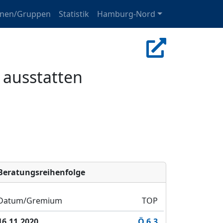
onen/Gruppen
Statistik
Hamburg-Nord
 ausstatten
Bera­tungs­reihen­folge
Datum/Gremium
TOP
16.11.2020
Ö 6.3