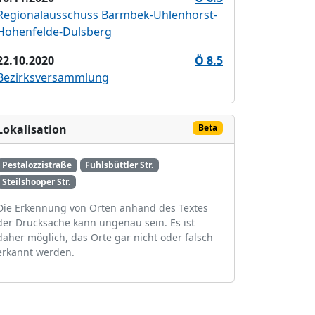
Regionalausschuss Barmbek-Uhlenhorst-
Hohenfelde-Dulsberg
22.10.2020
Ö 8.5
Bezirksversammlung
Lokalisation
Beta
Pestalozzistraße
Fuhlsbüttler Str.
Steilshooper Str.
Die Erkennung von Orten anhand des Textes
der Drucksache kann ungenau sein. Es ist
daher möglich, das Orte gar nicht oder falsch
erkannt werden.