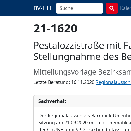
BV-HH
Kale
21-1620
Pestalozzistraße mit 
Stellungnahme des Be
Mitteilungsvorlage Bezirksa
Letzte Beratung: 16.11.2020
Regionalaussch
Sachverhalt
Der Regionalausschuss Barmbek-Uhlenho
Sitzung am 21.09
.2020 mit o.g. Thematik
der GRÜNE- und SPD-Fraktion befasst un