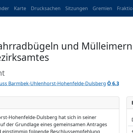
nder
Karte
Drucksachen
Sitzungen
Gremien
Frakti
Fahrradbügeln und Mülleimern
zirksamtes
mt
uss Barmbek-Uhlenhorst-Hohenfelde-Dulsberg
Ö 6.3
rst-Hohenfelde-Dulsberg
hat sich in seiner
 auf der Grundlage eines gemeinsamen Antrages
d einstimmig folgende Beschlussempfehlung