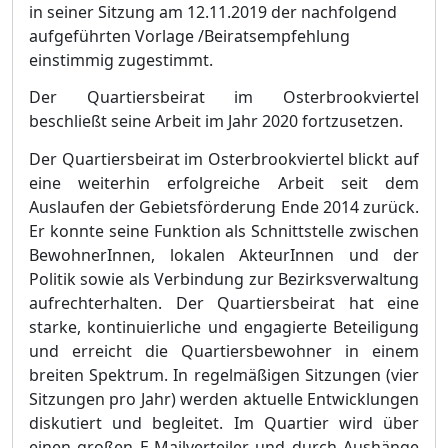
in seiner Sitzung am 12.11.2019 der nachfolgend
aufgeführten Vorlage /Beiratsempfehlung
einstimmig zugestimmt.
Der Quartiersbeirat im Osterbrookviertel
beschließt seine Arbeit im Jahr 2020 fortzusetzen.
Der Quartiersbeirat im Osterbrookviertel blickt auf
eine weiterhin erfolgreiche Arbeit seit dem
Auslaufen der Gebietsförderung Ende 2014 zurück.
Er konnte seine Funktion als Schnittstelle zwischen
Bewohn
e
rInnen, lokalen AkteurInnen und der
Politik sowie als Verbindung zur B
e
zirksverwaltung
aufrechterhalten. Der Quartiersbeirat hat eine
starke, kontinuierliche und engagierte Beteiligung
und erreicht die Quartier
s
bewohner in einem
breiten Spektrum. In regelmäßigen Sitzungen (vier
Sitzungen pro Jahr) werden akt
u
elle Entwicklungen
diskutiert und begleitet. Im Quartier wird über
einen großen E-Mailverteiler und durch Aushänge