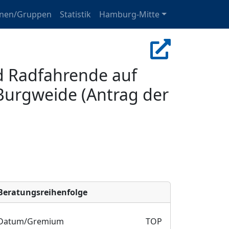
onen/Gruppen
Statistik
Hamburg-Mitte
d Radfahrende auf
 Burgweide (Antrag der
Bera­tungs­reihen­folge
Datum/Gremium
TOP