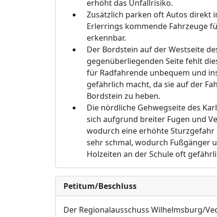
erhö
ht das Unfallrisiko.
Zusä
tzlich parken oft Autos direkt 
Erlerrings kommende Fahrzeuge f
erkennbar.
Der Bordstein auf der
Westseite des
gegenü
berliegenden Seite fehlt di
fü
r Radfahrende unbequem und in
gefä
hrlich macht, da sie auf der F
Bordstein zu heben.
Die nö
rdliche Gehwegseite des Kar
sich aufgrund breiter Fugen und V
wodurch eine erhö
hte Sturzgefahr
sehr schmal, wodurch Fuß
gä
nger u
Holzeiten an der Schule oft gefä
hrl
Petitum/Beschluss
Der Regionalausschuss Wilhelmsburg/Ve