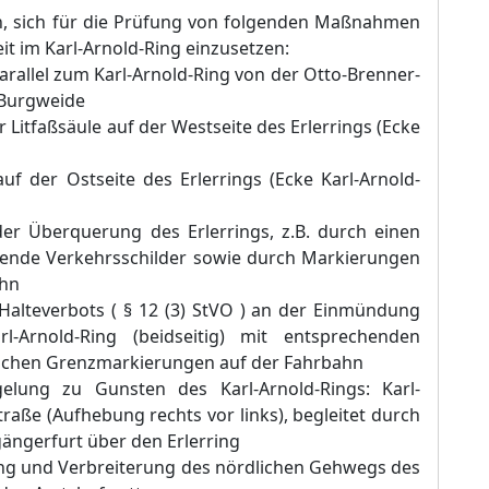
, sich fü
r die Prü
fung von folgenden Maß
nahmen
t im Karl-Arnold-Ring einzusetzen:
rallel zum Karl-Arnold-Ring von der Otto-Brenner-
 Burgweide
 Litfaß
sä
ule auf der Westseite des Erlerrings (Ecke
f der Ostseite des Erlerrings (Ecke Karl-Arnold-
der Ü
berquerung des Erlerrings, z.B. durch ei
nen
hende Verkehrsschilder sowie durch Markierungen
ahn
Halteverbots ( §
12 (3) StVO ) an der Einmü
ndung
l-Arnold-Ring (beidseitig) mit entsprechende
n
lichen Grenzmarkierungen auf der Fahrbahn
elung zu Gunsten des Karl-Arnold-Rings: Karl-
traß
e (Aufhebung rechts vor links), begleitet durch
gä
ngerf
urt ü
ber den Erlerring
ng und Verbreiterung des nö
rdlichen Gehwegs des