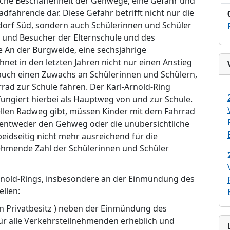
iche Beschaffenheit der Gehwege, eine Gefahr und
adfahrende dar. D
iese Gefahr betrifft nicht nur die
orf Sü
d, sondern auch Schü
lerinnen und Schü
ler
 und Besucher der Elternschule und des
le An der Burgweide,
e
ine sechsjä
hrige
net in den letzten Jahren nicht nur einen Anstieg
n auch einen Zuwachs an Schü
lerinnen und Schü
lern,
rrad zur Schule
f
ahren. Der Karl-Arnold-Ring
fungiert hierbei als Hauptweg von und zur Schule.
ellen Radweg gibt, mü
ssen Kinder mit dem Fahrrad
 entweder d
e
n Gehweg oder die unü
bersichtliche
eidseitig nicht mehr ausreichend fü
r die
ehmende Zahl der Schü
lerinnen und Schü
ler
rnold-Rings, insbesondere an der Einmü
ndung des
ellen:
 in Privatbesitz ) neben der Einmü
ndung des
ü
r alle Verk
ehrsteilnehmenden erheblich und