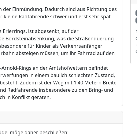
in der Einmü
ndung. Dadurch sind aus Richtung des
ü
r kleine Radfahrende schwer und erst sehr spä
t
 Erlerrings, ist abgesenkt, auf der
ese Bordsteinabsenkung, was die Straß
enquerung
sbesondere fü
r Kinder als Verkehrsanfä
nger
ahrbahn absteigen
mü
ssen, um ihr Fahrrad auf den
l-Arnold-Rings an der Amtshofwettern befindet
erwerfungen in einem baulich schlechten Zustand,
 bes
teht. Zudem ist der Weg mit 1,40 Metern Breite
nd Radfahrende insbesondere zu den Bring- und
ich in Konflikt geraten.
ddel mö
ge daher beschließ
en: