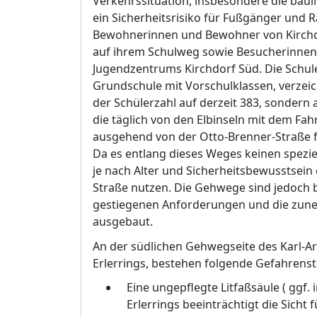
Verkehrssituation, insbesondere die baul
ein Sicherheitsrisiko fü
r Fuß
gä
nger und R
Bewohnerinnen und Bewohner von Kirchd
auf ihrem Schulweg sowie Besucherinnen
Jugendzentrums Kirchdorf Sü
d. Die Schu
Grundschule mit Vorschulklassen, verzeich
der Schü
lerzahl auf derzeit 383, sonder
die tä
glich von den Elbinseln mit dem Fah
ausgehend von der Otto-Brenner-Straß
e 
Da es entlang dieses Weges keinen spezi
je nach Alter und Sicherheitsbewusstsein
Straß
e nutzen. Die Gehwege sind jedoch b
gestiegenen Anforderungen und die zun
ausgebaut.
An der sü
dlichen Gehwegseite des Karl-A
Erlerrings, bestehen folgende Gefahrenst
Eine ungepflegte Litfaß
sä
ule ( ggf.
Erlerrings beeinträ
chtigt die Sicht f