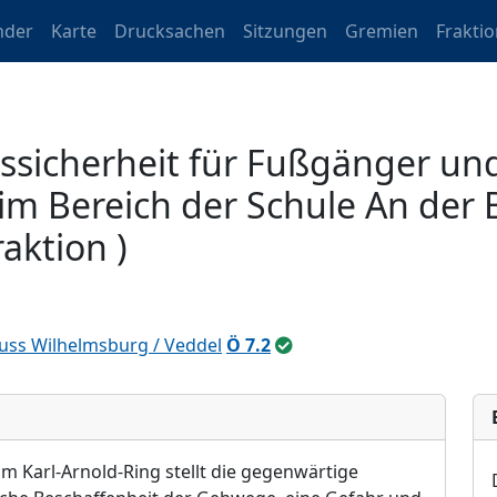
nder
Karte
Drucksachen
Sitzungen
Gremien
Frakti
ssicherheit für Fußgänger un
im Bereich der Schule An der
aktion )
uss Wilhelmsburg / Veddel
Ö 7.2
m Karl-Arnold-Ring stellt die gegenwä
rtige