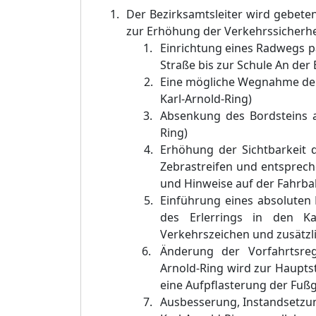
Der Bezirksamts
leiter wird gebeten
zur Erhö
hung der Verkehrssicherhei
Einrichtung eines Radwegs pa
Straß
e bis zur Schule An der
Eine mö
gliche Wegnahme der
Karl-Arnold-Ring)
Absenkung des Bordsteins au
Ring)
Erhö
hung der Sichtbarkeit 
Zebrastreifen und entsprec
und Hinweise auf der Fahrb
Einfü
hrung eines absoluten 
des Erlerrings in den Kar
Verkehrszeichen und zusä
tz
Ä
nderung der Vorfahrtsreg
Arnold-Ring wird zur Haupts
eine Aufpflasterung der Fuß
Ausbesserung, Instandsetzu