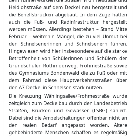
dem Tunnel wurden die Straßen
Frohmestraße und
Heidlohstraße
auf dem Deckel neu hergestellt und
die Behelfsbrücken abgebaut. In dem Zuge hätten
auch die Fuß- und Radinfrastruktur hergestellt
werden müssen. Allerdings bestehen – Stand Mitte
Februar – weiterhin Mängel, die zu viel Unmut bei
den Schnelsenerinnen und Schnelsenern führen.
Hingewiesen wird hier insbesondere auf die starke
Betroffenheit von Schülerinnen und Schülern der
Grundschulen Röthmoorweg, Frohmestraße sowie
des Gymnasiums Bondenwald die zu Fuß oder mit
dem Fahrrad diese Hauptverkehrsstraßen über
den A7-Deckel in Schnelsen stark nutzen.
Die Kreuzung Wählingsallee/Frohmestraße wurde
zeitgleich zum Deckelbau durch den
Landesbetrieb
Straßen, Brücken und Gewässer (LSBG)
saniert.
Dabei sind die Ampel
schaltungen offenbar nicht an
den realen Bedarf angepasst worden. Ältere
gehbehinderte Menschen schaffen es regelmäßig