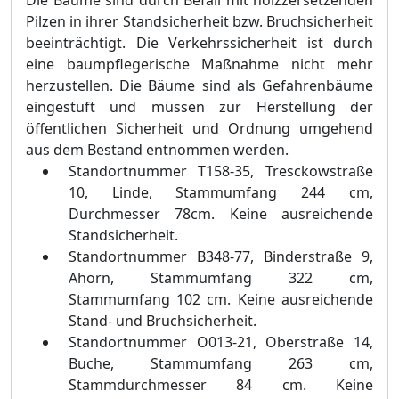
Die Bä
ume sind durch Befall mit holzzersetzenden
Pilzen in ihrer Standsicherheit bzw. Bruchsicherheit
beeinträ
chtigt. Die Verkehrssicherheit ist durch
eine baumpflegerische Maß
nahme nicht mehr
herzustellen. Die Bä
ume sind als
Gefahrenbä
ume
eingestuft und mü
ssen zur Herstellung der
ö
ffentlichen Sicherheit und Ordnung umgehend
aus dem Bestand entnommen werden.
Standortnummer T158-35, Tresckowstraß
e
10, Linde, Stammumfang 244 cm,
Durchmesser 78cm. Keine ausreichende
Standsiche
rheit.
Standortnummer B348-77, Binderstraß
e 9,
Ahorn, Stammumfang 322 cm,
Stammumfang 102 cm. Keine ausreichende
Stand- und Bruchsicherheit.
Standortnummer O013-21, Oberstraß
e 14,
Buche, Stammumfang 263 cm,
Stammdurchmesser 84 cm. Keine