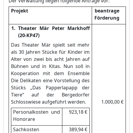
Der Verwaltung liegen folgende Anträ
ge vo
r:
Projekt
beantrage
Fö
rderung
Theater Mä
r Peter Markhoff
(20-KP47)
Das Theater Mä
r spielt seit mehr
als 30 Jahren Stü
cke fü
r Kinder im
Alter von zwei bis acht Jahren auf
Bü
hnen und in Kitas. Nun soll in
Kooperation mit dem Ensemble
Die Delikaten eine
Vorstellung des
Stü
cks „
Das Papperlapapp der
Tiere“
auf der Bergedorfer
Schlosswiese aufgefü
hrt werden.
1.000,00 €
Personalkosten und
923,18 €
Honorare
Sachkosten
389,94 €