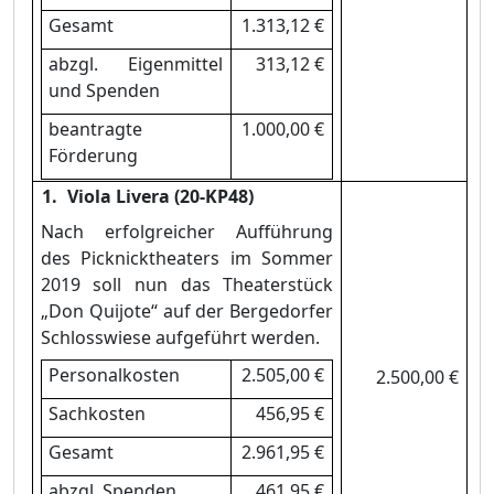
Gesamt
1.313,12 €
abzgl. Eigenmittel
313,12 €
und Spenden
beantragte
1.000,00 €
Fö
rderung
Viola Livera (20-KP48)
Nach erfolgreicher Auffü
hrung
des Picknicktheaters im Sommer
2019 soll nun das Theaterstü
ck
„
Don Quijote“
auf der Bergedorfer
Schlosswiese aufgefü
hrt werden.
Personalkosten
2.505,00 €
2.500,00 €
Sachkosten
456,95 €
Gesamt
2.961,95 €
abzgl. Spenden
461,95 €