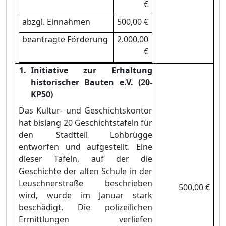
€
abzgl. Einnahmen
500,00 €
beantragte Fö
rderung
2.000,00
€
Initiative zur Erhaltung
historischer Bauten e.V. (20-
KP50)
Das Kultur- und Geschichtskontor
hat bislang 20 Geschichtstafeln fü
r
den Stadtteil Lohbrü
gge
entworfen und aufgestellt. Eine
dieser Tafeln, auf der die
Geschichte der alten Schule in der
Leusch
nerstraß
e beschrieben
500,00 €
wird, wurde im Januar stark
beschä
digt. Die polizeilichen
Ermittlungen verliefen