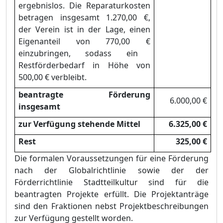
ergebnislos. Die Reparaturkosten
betragen insgesamt 1.270,00 €
,
der Verein ist in der Lage, einen
Eigenanteil von 770,00 €
einzubringen, sodass ein
Rest
f
ö
rderbedarf in Hö
he von
500,00 €
verbleibt.
beantragte Fö
rderung
6.000,00 €
insgesamt
zur Verfü
gung stehende Mittel
6.325,00 €
Rest
325,00 €
Die formalen Voraussetzungen fü
r eine Fö
rderung
nach der Globalrichtlinie sowie der der
Fö
rderrichtlinie Stadtteilkultur sind fü
r die
beantragten Projekte erfü
llt. Die Projektanträ
ge
sind den Fraktionen nebst Projektbeschreibungen
zur Verfü
gung gestellt worden.