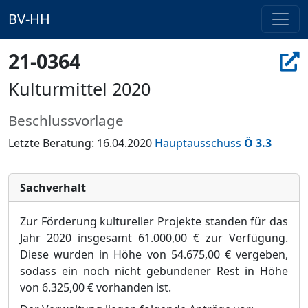
BV-HH
21-0364
Kulturmittel 2020
Beschlussvorlage
Letzte Beratung: 16.04.2020
Hauptausschuss
Ö 3.3
Sachverhalt
Zur Fö
rderung kultureller Projekte standen fü
r das
Jahr 2020 insgesamt 61.000,00 €
zur Verfü
gung.
Diese wurden in Hö
he von 54.675,00 €
vergeben,
sodass ein noch nicht gebundener Rest in Hö
he
von 6.325,00 €
vorhanden ist.