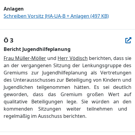
Anlagen
Schreiben Vorsitz JHA-UA-B + Anlagen (497 KB)
Ö 3
Bericht Jugendhilfeplanung
Frau Mü
ller-Mö
ller
und
Herr Vö
disch
berichten
, dass sie
an der vergangen
en
Sitzung der Lenkungsgruppe des
Gremiums zur Jugendhilfeplanung
als Vertretungen
des Unterausschusses zur Beteiligung von Kindern und
Jugendlichen teilgenommen hä
tten. Es sei deutlich
geworden, dass das Gremium groß
en Wert auf
qualitative Betei
ligungen lege. Sie wü
rden an den
kommenden Sitzung
en weiter
teilnehmen und
r
egelmäß
ig im Ausschuss berichten.