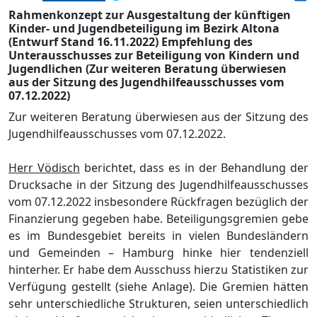
Rahmenkonzept zur Ausgestaltung der künftigen
Kinder- und Jugendbeteiligung im Bezirk Altona
(Entwurf Stand 16.11.2022) Empfehlung des
Unterausschusses zur Beteiligung von Kindern und
Jugendlichen (Zur weiteren Beratung überwiesen
aus der Sitzung des Jugendhilfeausschusses vom
07.12.2022)
Zur weiteren Beratung ü
berwiesen aus der Sitzung des
Jugendhilfeausschusses vom 07.12.2022.
Herr Vö
disch
berichtet, dass es in
der Behandlung der
Drucksache in der Sitzung des Jugendhilfeausschusses
vom
07.12.2022 insbesondere Rü
ckfragen
bezü
glich
der
Finanzierung gegeben habe. Beteiligungsgremien gebe
es im Bundesgebiet bereits in vielen Bundeslä
ndern
und Gemeinden
–
Hamburg hink
e hier tendenziell
hinterher. Er habe
dem Ausschuss
hierzu Statistiken zur
Verfü
gung gestellt (siehe Anlage). Die Gremien hä
tten
sehr unterschiedliche Strukturen, seien unterschiedlich