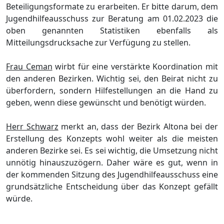
Beteiligungsformate
zu erarbeiten. Er bitte darum,
dem
Jugendhilfeausschuss zur Beratung am 01.02.2023 die
oben genannten Statistiken ebenfalls als
Mitteilungsdrucksac
he
zur Verfü
gung zu stellen
.
Frau Ceman
wirbt fü
r eine verstä
rkte Koordination mit
den anderen Bezirken. Wichtig sei, den Beirat nicht zu
ü
berfordern, sondern Hilfestellungen an die Hand zu
geben, wenn diese gewü
nscht und benö
tigt wü
rden.
Herr Schwarz
merk
t an, dass der Bezirk Altona bei
der
Erstellung des Konzepts wohl weiter als die meisten
anderen Bezirke sei. Es sei wichtig, die Umsetzung nicht
unnö
tig hinauszuzö
gern. Daher wä
re es gut, wenn in
der kommenden Sitzung des Jugendhilfeausschuss eine
grundsä
tzliche Entscheidung ü
ber das Konzept gefä
llt
wü
rde.