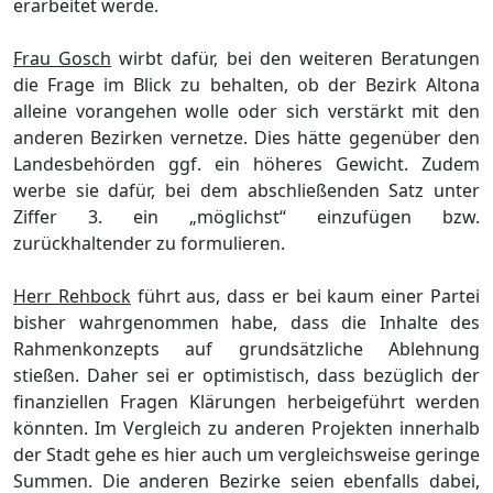
erarbeitet werde.
Frau Gosch
wirbt dafü
r, bei den weiteren Beratungen
die Frage im Blick zu behalten, ob
der Bezirk
Altona
alleine vorangehen
wolle
oder sich verstä
rkt mit den
anderen Bezirken vernetze. Dies hä
tt
e gegenü
ber den
Landesbehö
rden
ggf.
ein hö
heres Gewicht. Zudem
werbe sie dafü
r
,
bei dem abschließ
enden Satz unter
Ziffer 3. ein
„
mö
glichst“
einzufü
gen bzw.
zurü
ckhaltender zu formulieren.
Herr Rehbock
fü
hrt aus, dass er bei kaum einer Partei
bisher wahrge
nommen habe, dass die Inhalte des
Rahmenkonzepts auf grundsä
tzliche Ablehnung
stieß
en. Daher sei er optimistisch, dass
bezü
glich der
finanziellen Fragen Klä
rungen herbeigefü
hrt werden
kö
nnten
. Im Vergleich zu anderen Projekten innerhalb
der Stadt gehe es h
ier auch um vergleichsweise geringe
Summen. Die anderen Bezirke seien ebenfalls dabei,