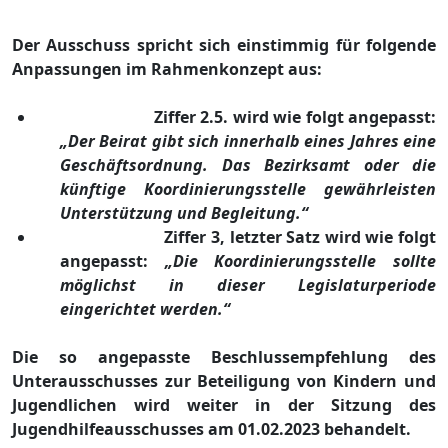
Der Ausschuss
spricht sich einstimmig fü
r folgende
Anpassungen im Rahme
nkonzept
aus
:
Ziffer 2.5. wird wie folgt angepasst:
„
Der Beirat gibt sich innerhalb eines Jahres
eine
Geschä
ftsordnung. Das Bezirksamt oder die
kü
nftige Koordinierungsstelle gewä
hrleisten
Unterstü
tzung und Begleitung.“
Ziffer 3, letzter Satz wird wie folgt
angepasst:
„
Die Koordinierungsstelle sollte
mö
glichst in dieser Legislaturperiode
eingerichte
t werden.“
Die so angepasste Beschlussempfehlung des
Unterausschusses zur Beteiligung von Kindern und
Jugendlichen wird weiter in der Sitzung des
Jugendhilfeausschusses am 01.02.2023 behandelt.