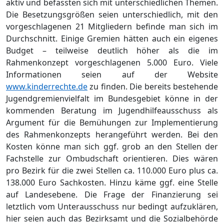
aktiv und befassten sich mit unterschiedlichen Themen.
Die Besetzung
s
gr
öß
en seien unterschiedlich
, mit den
vorgeschlagenen 21 Mitgliedern befinde man sich im
Durchschnitt. Einige Gremien hä
tten auch ein eigenes
Budget
–
teilweise deutli
ch hö
her als die im
Rahmenkonzep
t vorgeschlagenen 5.000 Euro
. Viele
Informationen seien auf
der Website
www.kinderrechte.de
zu finden. Die bereits bestehende
Jugendgremienvielfalt im Bundesgebiet kö
nne in
der
kommenden Beratung im Jugendhilfeausschuss als
Argument fü
r die Bemü
hungen zur Implementierung
des Rahmenkonzepts herangefü
hrt werden.
Bei den
Kosten kö
nne man sich ggf. grob an den Stellen der
Fachstelle zur Ombudschaft orientieren.
Dies wä
ren
p
ro Be
zirk fü
r die
zwei
Stellen ca. 110.000
Euro
plus ca.
138.000 Euro Sachkosten.
Hinzu kä
me ggf. eine Stelle
auf Landesebene.
Die Frage der Finanzierung sei
letztlich vom Unterausschuss nur bedingt aufzuklä
ren,
hier seien auch das Bezirksamt und die Sozialbehö
rde