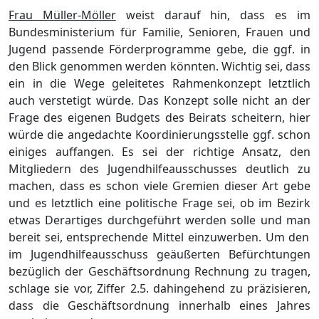
Frau Mü
ller-Mö
ller
weist darauf hin, dass es im
Bundesministerium fü
r Familie, Senioren, Frauen und
Jugend passende Fö
rderprogramme gebe, die ggf. in
den Blick genommen werden kö
nnten. Wichtig sei, dass
ein in die Wege geleitetes Rahmenkonzept letztlich
auch verstetigt wü
rde. Das Konzept solle nicht an der
Frage des eigenen Budgets des Beirats scheitern, hier
wü
rde die a
n
gedachte Koordinierungsstelle ggf. schon
einiges auffangen.
Es sei der richtige Ansatz, den
Mitgliedern des Jugendhilfeausschusses deutlich zu
machen, dass es schon viele Gremien dieser Art gebe
und es letztlich eine politische Frage sei, ob
im Bezirk
etwa
s Derartiges durchgefü
hrt werden solle
und
man
bereit sei, entsprechende Mittel
einzuwerben
. Um den
im Jugendhilfeausschuss geä
uß
erten Befü
rchtungen
bezü
glich der Geschä
ftsordnung Rechnung zu tragen,
schlage sie vor,
Ziffer
2.5
.
dahingehend zu prä
zisieren,
dass d
ie Geschä
ftsordnung innerhalb eines Jahres