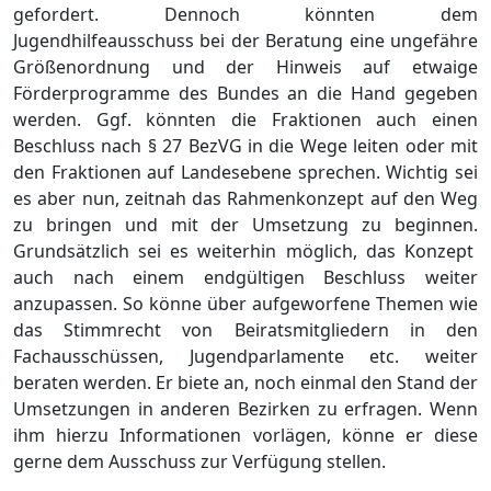
gefordert. Dennoch kö
nn
t
e
n
dem
Jugendhilfeausschuss bei der Beratung eine ungefä
hre
Größ
enordnung und der Hinweis auf etwaige
Fö
rderprogramme des Bundes an die Hand gegeben
werden.
Ggf. kö
nnten die Fraktionen
auch einen
Beschluss nach §
27 BezVG
in die
Wege leiten oder mit
den Fraktionen auf Landesebene sprechen
. Wichtig sei
es aber nun, zeitnah das Rahmenkonzept auf den Weg
zu bringen und mit der Umsetzung zu beginnen.
Grundsä
tzlich sei es weiterhin mö
glich, das Konzept
auch nach einem
endgü
ltigen Besc
hluss weiter
anzupassen. So
kö
nne ü
ber aufgeworfene Themen
wie
das Stimmrecht von Beiratsmitgliedern in den
Fachausschü
ssen, Jugendparlamente etc. weiter
beraten werden.
Er biete an, noch einmal den Stand der
Umsetzungen in anderen Bezirken zu erfragen. We
nn
ihm hierzu Informationen vorlä
gen, kö
nne er diese
gerne dem Ausschuss zur Verfü
gung stellen.