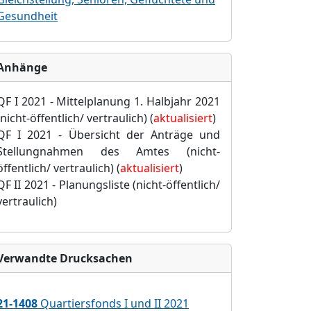
Gesundheit
Anhänge
QF I 2021 - Mittelplanung 1.
Halbjahr 2021
(nicht-öffentlich/ vertraulich) (
aktualisiert
)
QF I 2021 - Übersicht der Anträge und
Stellungnahmen des Amtes
(nicht-
öffentlich/ vertraulich) (
aktualisiert
)
QF II 2021
-
Planungsliste
(nicht-öffentlich/
vertraulich)
Verwandte Drucksachen
21-1408
Quartiersfonds I und II 2021