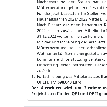
Nachbesetzung der Stellen hat sic
Mütterb
eratung gebundene Restmittel 
Für die jetzt besetzten 1,5 Stellen 
Haushaltsjahren 2021/
2022 M
ittel i.
Nach Einsatz der oben benannten Re
2022 ist ein zusätzlicher
Mittelbedar
31.12.
2022 weiter führen zu können.
Mit der Fortschreibung der erst jet
Mütterberatung soll der erheblich
Wohnunterkünften sichergestellt, sow
kommunale Unterstützung verstärkt 
Einrichtung einer befristeten Pers
zulässig.
Fortschreibung des Mitt
el
ansatzes
flü
QF II i.H.v. 698.040 Euro.
Der Ausschuss wird um Zustimmu
Projektlisten für den QF I und QF
II
gebe