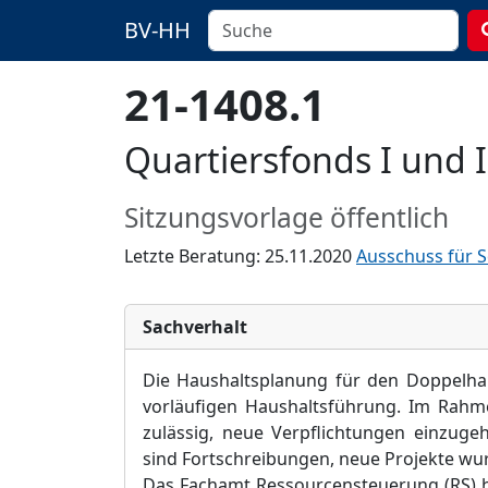
BV-HH
21-1408.1
Quartiersfonds I und
Sitzungsvorlage öffentlich
Letzte Beratung: 25.11.2020
Ausschuss für S
Sachverhalt
Die Haushaltsplanung für den Doppelha
vorläufigen Haushaltsführung. Im Rahme
zulässig, neue Verpflichtungen einzugeh
sind Fortschreibungen, neue Projekte wur
Das Fachamt R
essourcensteuerung (RS)
h