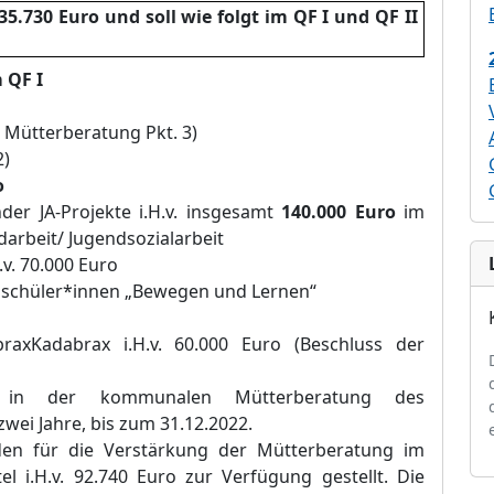
435.730
Euro und soll wie folgt im QF I und
QF II
 QF I
n Mütterberatung Pkt. 3)
2)
o
der JA-Projekte i.H.
v. insgesamt
140.000
Euro
im
darbeit/
Jugendsozialarbeit
.v. 70.000 Euro
dschüler*innen
„Bewegen und Lernen“
raxKadabrax i.H.v. 60.000 Euro
(Beschluss der
n in der
kommunalen Mütterberatung des
zwei Jahre, bis zum 31.12.
2022.
en für die Verstärkung der Mütterberatung im
el i.H.v.
92.740 Euro zur Verfügung gestellt. Die