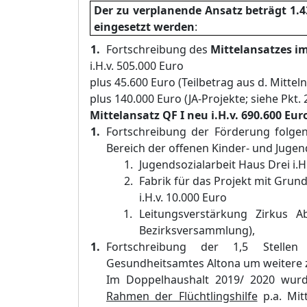
Der zu verplanende Ansatz beträ
gt 1.
eingesetzt werde
n
:
Fortschreibung des
Mittelansatzes im
i.H.v.
505.000 Euro
plus
45.600 Euro (Teilbetrag aus d. Mittel
plus
140.000 Euro
(JA
-Projekte; siehe Pkt. 
Mittelansatz QF I neu
i.H.v. 690.600 Eur
Fortschreibung der Förder
ung folgen
Bereich der offenen Kinder- und Jugen
Jugendsozialarbeit Haus Drei i.H
Fabrik für das Projekt mit Grun
i.H.v. 10.000 Euro
Leitungsverstärkung Zirk
us Ab
B
ezirksversammlung
),
Fortschreibung der 1,5 Stelle
Gesundheitsamtes Altona um
weitere 
Im Doppelhaushalt 2019/
2020 wurd
Rahmen der Flüchtlingshilfe
p.a. Mitt