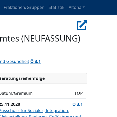
Fraktionen/Gruppen
Statistik
Altona
s Amtes (NEUFASSUNG)
 und Gesundheit
Ö 3.1
Bera­tungs­reihen­folge
Datum/Gremium
TOP
25.11.2020
Ö 3.1
Ausschuss für Soziales, Integration,
Gleichstellung, Senioren, Geflüchtete und