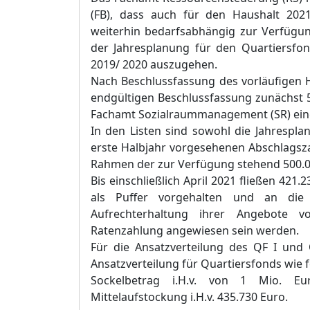
(FB)
, dass auch für den Haushalt 2021
weiterhin bedarfsabhängig zur Verfügun
der Jahresplanung für den Quartiersfon
2019/
2020 auszugehen.
Nach Beschlussfassung des vorläufigen H
endgültigen Beschlussfassung zunächst 
Fachamt S
ozialraummanagement (S
R
)
ein
In den Listen
sind
sowohl die Jahrespla
erste Halbjahr vorgesehenen Abschlagszah
Rahmen
der zur Verfügung stehend 500.
Bis einschließl
ich April 2021 fließen 421.
als Puffer vorgehalten und an die
Aufrechterhaltung ihrer Angebote v
Ratenzahlung angewiesen sein werden.
Für die Ansatzverteilung des QF I und
Ansatzverteilung für Quartiersfonds
wie f
Sockelbetrag i.H.v. von 1 Mio.
Eu
Mittelaufstockung i.H
.v. 435.730
Euro
.