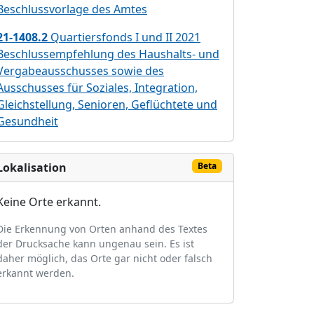
Beschlussvorlage des Amtes
21-1408.2
Quartiersfonds I und II 2021
Beschlussempfehlung des Haushalts- und
Vergabeausschusses sowie des
Ausschusses für Soziales, Integration,
Gleichstellung, Senioren, Geflüchtete und
Gesundheit
Lokalisation
Beta
Keine Orte erkannt.
Die Erkennung von Orten anhand des Textes
der Drucksache kann ungenau sein. Es ist
daher möglich, das Orte gar nicht oder falsch
erkannt werden.