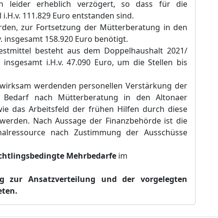
h leider erheblich verzögert, so dass für die
i.H.v. 111.829 Euro
entstanden sind.
werden, zur Fortsetzung der Mütterberatung in den
H.v. insgesamt 158.920 Euro
benötigt.
stmittel besteht aus dem Doppelhaushalt 2021/
f insgesamt i.H.
v. 47.090
Euro
, um die Stellen bis
zt wirksam werdenden personellen Verstärkung der
e Bedarf nach Mütterberatung in den Altonaer
ie das Arbeitsfeld der frühen Hilfen durch diese
werden. Nach Aussage der Finanzbehörde ist die
onalressource nach Zustimmun
g der Ausschüsse
chtlings
b
edingte Mehrbedarfe
im
ng
zur Ansatzverteilung und der vorgelegten
ten.