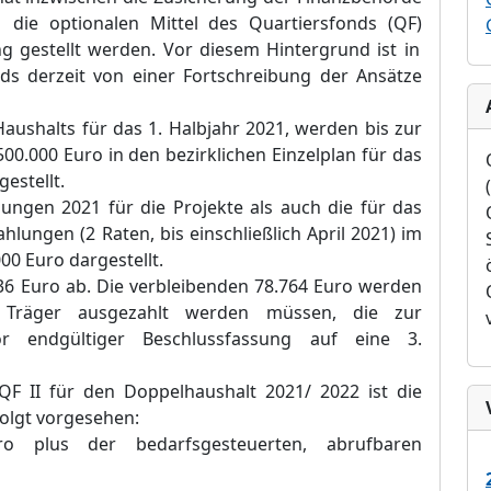
 die optionalen Mittel des
Quartiersfonds (
QF
)
g gestellt werden. Vor diesem Hintergrund ist in
ds derzeit von einer Fortschreibung der Ansätze
aushalts für das 1. Halbjahr 2021
,
werden bis zur
500
.000
Euro
in den bezirklichen Einzelplan für das
gestellt.
nungen 2021
für die Projekte als auch die
für das
lungen (2 Raten, bis einschließlich April 2021) im
000 Euro
dargestellt.
236 Euro
ab. Die verbleiben
den 78.764 Euro
werden
 Träger ausgezahlt werden müssen, die zur
or endgültiger Beschlussfassung auf eine 3.
 QF II für den Doppelhaushalt 2021/
2022 ist die
olgt vorgesehen:
ro
plus der bedarfsgesteuerten,
abrufbaren