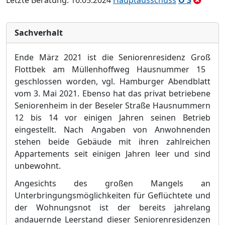
Letzte Beratung: 16.05.2024
Hauptausschuss
Ö 3
Sachverhalt
Ende Mä
rz 2021 ist die Seniorenresidenz Groß
Flottbek am Mü
llenhoffweg Hausnummer 15
geschlossen worden, vgl. Hamburger Abendblatt
vom 3. Mai 2021. Ebenso hat das privat betriebene
Seniorenheim in der Beseler Straß
e Hausnummern
12 bis 14 vor einigen Jahren seinen Betrieb
eingestellt. Nach Angaben von Anwohnenden
s
tehen beide Gebä
ude mit ihren zahlreichen
Appartements seit einigen Jahren leer und sind
unbewohnt.
Angesichts des groß
en Mangels an
Unterbringungsmö
glichkeiten fü
r Geflü
chtete und
der Wohnungs
not ist der bereits jahrelang
andauernde Leerstand dieser Seniorenresidenzen