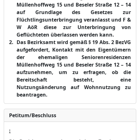
Mü
llenhoffweg 15 und Beseler Straß
e 12
–
14
auf Grundlage des Gesetzes zur
Flü
chtlingsunterbringung veranlasst und F &
W Aö
R diese zur Unterbringung von
Geflü
chteten ü
berlassen werden kann.
Das Bezirksamt wird gemäß
§
19 Abs. 2 BezVG
aufgefordert, Kontakt mit den Eigentü
mern
der ehemaligen Seniorenresidenzen
Mü
llenhoffweg 15 und Beseler Straß
e 12
–
14
aufzunehmen, um zu erfragen, ob die
Bereitschaft besteht, eine
Nutzungsä
nderung auf Wohnnutzung zu
beantragen.
Petitum/Beschluss
: