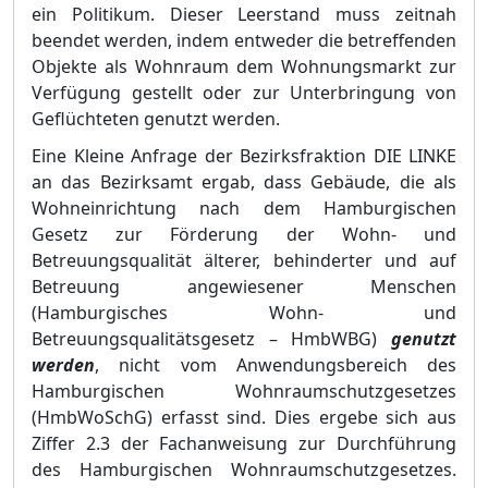
ein Politikum. Dieser Leerstand muss zeitnah
beendet werden, indem entweder die betreffenden
Objekte als Wohnraum dem Wohnungsmarkt zur
Verfü
gung gestellt oder zur Unterbringung
v
on
Geflü
chteten genutzt werden.
Eine Kleine Anfrage der Bezirksfraktion DIE LINKE
an das Bezirksamt ergab, dass Gebä
ude, die als
Wohneinrichtung nach dem Hamburgischen
Gesetz zur Fö
rderung der Wohn- und
Betreuungsqualitä
t ä
lterer, behinderter und auf
Betr
euung angewiesener Menschen
(Hamburgisches Wohn- und
Betreuungsqualitä
tsgesetz
–
HmbWBG)
genutzt
werden
, nicht vom Anwendungsbereich des
Hamburgischen Wohnraumschutzgesetzes
(HmbWoSchG) erfasst sind. Dies ergebe sich aus
Ziffer 2.3 der Fachanweisung zur Du
rchfü
hrung
des Hamburgischen Wohnraumschutzgesetzes.