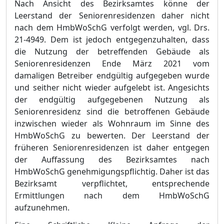
Nach Ansicht des Bezirksamtes kö
nne der
Leerstand der Seniorenresidenzen daher nicht
nach dem HmbWoSchG verfolgt werden, vgl.
Drs.
21
‑
4949. Dem ist jedoch entgegenzuhalten, dass
die Nutzung der betreffe
n
den Gebä
ude als
Seniorenresidenzen Ende Mä
rz 2021 vom
damaligen Betreiber endgü
ltig aufgegeben wurde
und seither nicht wieder aufgelebt ist. Angesichts
der endgü
ltig aufgegebenen Nutzung als
Seniorenresidenz sind die betroffenen Gebä
ude
inzwischen wieder
a
ls Wohnraum im Sinne des
HmbWoSchG zu bewerten. Der Leerstand der
frü
heren Seniorenresidenzen ist daher entgegen
der Auffassung des Bezirksamtes nach
HmbWoSchG genehmigungspflichtig. Daher ist das
Bezirksamt verpflichtet, entsprechende
Ermittlungen nach d
e
m HmbWoSchG
aufzunehmen.