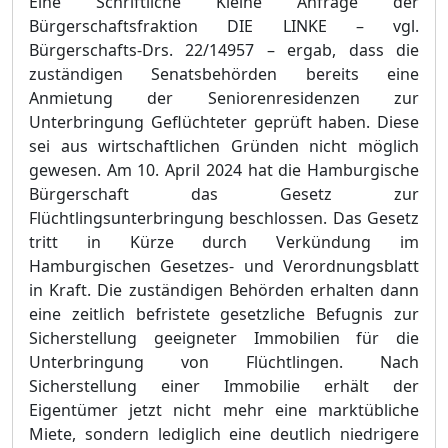
Eine Schriftliche Kleine Anfrage der
Bü
rgerschaftsfraktion DIE LINKE
–
vgl.
Bü
rgerschafts-Drs.
22/14957
–
ergab, dass die
zustä
ndigen Senatsbehö
rden bereits eine
Anmietung der Seniorenresidenzen zur
Unterbringung Geflü
chteter gepr
ü
ft haben. Diese
sei aus wirtschaftlichen Grü
nden nicht mö
glich
gewesen. Am 10. April 2024 hat die Hamburgische
Bü
rgerschaft das Gesetz zur
Flü
chtlingsunterbringung beschlossen. Das Gesetz
tritt in Kü
rze durch Verkü
ndung im
Hamburgischen Gesetzes- und Ver
o
rdnungsblatt
in Kraft. Die zustä
ndigen Behö
rden erhalten dann
eine zeitlich befristete gesetzliche Befugnis zur
Sicherstellung geeigneter Immobilien fü
r die
Unterbringung von Flü
chtlingen. Nach
Sicherstellung einer Immobilie erhä
lt der
Eigentü
mer jetzt ni
c
ht mehr eine marktü
bliche
Miete, sondern lediglich eine deutlich niedrigere