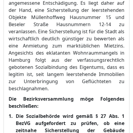
angemessene Entschä
digung. Es liegt daher auf
der Hand, eine Sicherstellung der leerstehenden
Objekte Mü
llenhoffweg Hausnummer 15 und
Beseler Straß
e Hausnummern 12-14 zu
veranlass
e
n. Eine Sicherstellung ist fü
r die Stadt als
wirtschaftlich deutlich gü
nstiger zu bewerten als
eine Anmietung zum marktü
blichen Mietzins.
Angesichts des eklatanten Wohnraummangels in
Hamburg folgt aus der verfassungsrechtlich
gebotenen Sozialbindung des E
i
gentums, dass es
legitim ist, seit langem leerstehende Immobilien
zur Unterbringung von Geflü
chteten zu
beschlagnahmen.
Die Bezirksversammlung mö
ge Folgendes
beschließ
en:
Die Sozialbehö
rde wird gemäß
§
27 Abs. 1
BezVG aufgefordert zu prü
fen, ob eine
z
eitnahe Sicherstellung der Gebä
ude