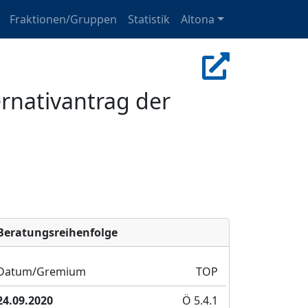
Fraktionen/Gruppen
Statistik
Altona
rnativantrag der
Bera­tungs­reihen­folge
Datum/Gremium
TOP
24.09.2020
Ö 5.4.1