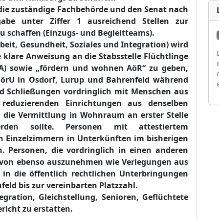
die zuständige Fachbehörde und den Senat nach
abe unter Ziffer 1 ausreichend Stellen zur
 schaffen (Einzugs- und Begleitteams).
beit, Gesundheit, Soziales und Integration) wird
e klare Anweisung an die Stabsstelle Flüchtlinge
A)
sowie „fördern und wohnen AöR“
zu geben,
n örU in Osdorf, Lurup und Bahrenfeld während
d Schließungen vordringlich mit Menschen aus
reduzierenden Einrichtungen aus denselben
i die Vermittlung in Wohnraum an erster Stelle
den sollte. Personen mit attestiertem
in Einzelzimmern in Unterkünften im bisherigen
. Personen, die vordringlich in einen anderen
iervon ebenso auszunehmen wie Verlegungen aus
in die öffentlich rechtlichen Unterbringungen
feld bis zur vereinbarten Platzzahl.
gration, Gleichstellung, Senioren, Geflüchtete
richt zu erstatten.