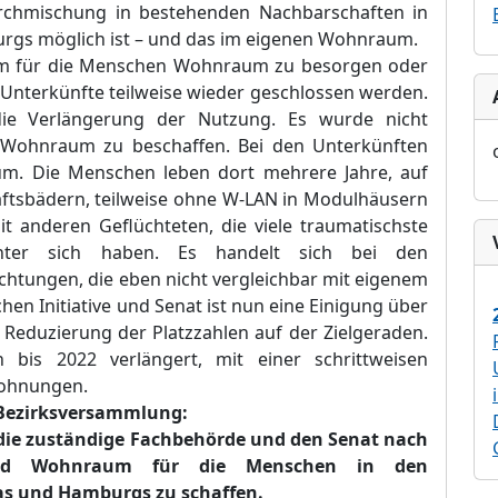
rchmischung in bestehenden Nachbarschaften in
rgs möglich ist –
und das im eigenen Wohnraum.
 um für die Menschen Wohnraum zu besorgen oder
e Unterkünfte teilweise wieder geschlossen werden.
ie Verlängerung der Nutzung. Es wurde nicht
n Wohnraum zu beschaffen. Bei den Unterkünften
m. Die Menschen leben dort mehrere Jahre, auf
ftsbädern, teilweise ohne W-LAN in Modulhäusern
 anderen Geflüchteten, die viele traumatischste
hinter sich haben. Es handelt sich bei den
htungen, die eben nicht vergleichbar mit eigenem
n Initiative und Senat ist nun eine Einigung über
 Reduzierung der Platzzahlen auf der Zielgeraden.
 bis 2022 verlängert, mit einer schrittweisen
Wohnungen.
 Bezirksversammlung:
die zuständige Fachbehörde und den Senat nach
end Wohnraum für die Menschen in den
as und Hamburgs zu schaffen.