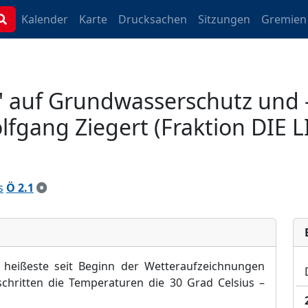
Kalender
Karte
Drucksachen
Sitzungen
Gremien
 auf Grundwasserschutz und 
lfgang Ziegert (Fraktion DIE 
s
Ö 2.1
eißeste seit Beginn der Wetteraufzeichnungen
chritten die Temperaturen die 30 Grad Celsius –