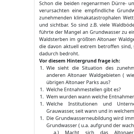
Schon die beiden regenarmen Dürre- un
verursachten eine empfindliche Grund
zunehmenden klimakatastrophalen Wette
und sichtbar. So sind z.B. viele Waldböd
führte der Mangel an Grundwasser zu ein
Waldsterben im größten Altonaer Waldge
die davon aktuell extrem betroffen sind
dadurch bedroht.
Vor diesem Hintergrund frage
ich
:
Wie sieht die Situation des zune
anderen Altonaer Waldgebieten ( wie
übrigen Altonaer Parks aus?
Welche Entnahmestellen gibt es?
Wem wurden wann welche Entnahmen
Welche Institutionen und Unter
Grauwasser, seit wann und in welche
Die Grundwasserneubildung wird immer
Grundwasser ( u.a. aufgrund der wach
a.)
Macht sich das Altonae