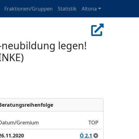
Fraktionen/Gruppen
Statistik
Altona
-neubildung legen!
LINKE)
Bera­tungs­reihen­folge
Datum/Gremium
TOP
26.11.2020
Ö 2.1