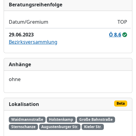
Bera­tungs­reihen­folge
Datum/Gremium
TOP
29.06.2023
Ö 8.6
Bezirksversammlung
Anhänge
ohne
Lokalisation
Beta
Waidmannstraße
Holstenkamp
Große Bahnstraße
Sternschanze
Augustenburger Str.
Kieler Str.