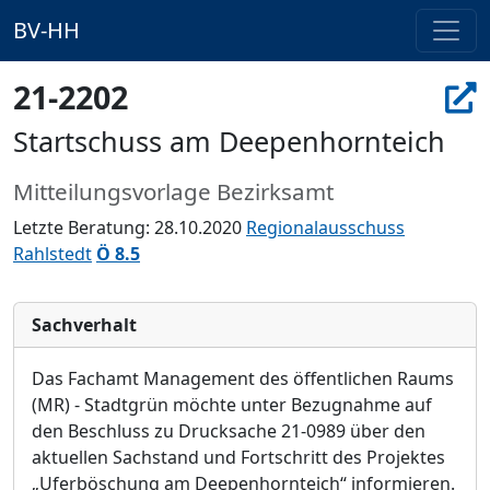
BV-HH
21-2202
Startschuss am Deepenhornteich
Mitteilungsvorlage Bezirksamt
Letzte Beratung: 28.10.2020
Regionalausschuss
Rahlstedt
Ö 8.5
Sachverhalt
Das Fachamt Management des ö
ffentlichen Raums
(MR) - Stadtgrü
n mö
chte unter Bezugnahme auf
den Beschluss zu Drucksache 21-0989 ü
ber den
aktuellen Sachstand und Fortschritt des Projektes
„
Uferbö
schung am Deepenhornteich“
informieren.