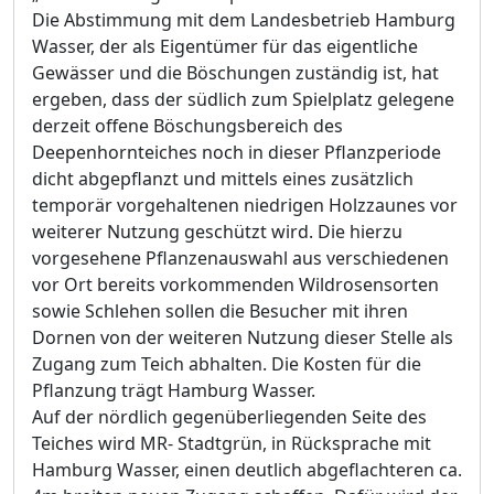
Die Abstimmung mit dem Landesbetrieb Hamburg
Wasser, der als Eigentü
mer fü
r das eigentliche
Gewä
sser und die Bö
schungen zustä
ndig ist, hat
ergeben, dass der sü
dlich zum Spielplatz gelegene
derzeit offene Bö
schungsbereich des
Deepenhornteiches noch in dieser Pflanzperiode
dicht abgepflanzt und mittels eines zusä
tzlich
temporä
r vorgehaltenen niedrigen Holzzaunes vor
weiterer Nutzung geschü
tzt wird. Die hierzu
vorgesehene Pflanzenauswahl aus verschiedenen
vor
O
rt bereits vorkommenden Wildrosensorten
sowie Schlehen sollen die Besucher mit ihren
Dornen von der weiteren Nutzung dieser Stelle als
Zugang zum Teich abhalten. Die Kosten fü
r die
Pflanzung trä
gt Hamburg Wasser.
Auf der nö
rdlich gegenü
berliegenden Seite
des
Teiches wird MR- Stadtgrü
n, in Rü
cksprache mit
Hamburg Wasser, einen deutlich abgeflachteren ca.