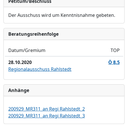
Petitum/Beschluss
Der Ausschuss wird um Kenntnisnahme gebeten
.
Bera­tungs­reihen­folge
Datum/Gremium
TOP
28.10.2020
Ö 8.5
Regionalausschuss Rahlstedt
Anhänge
200929_MR311_an Regi Rahlstedt_2
200929_MR311_an Regi Rahlstedt_3