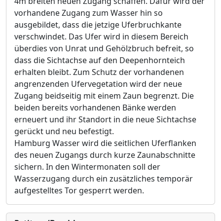
4m breiten neuen Zugang schaffen. Dafü
r wird der
vorhandene Zugang zum Wasser hin so
ausgebildet, dass die jetzige Uferbruchkante
verschwindet. Das Ufer w
i
rd in diesem Bereich
ü
berdies von Unrat und Gehö
lzbruch befreit, so
dass die Sichtachse auf den Deepenhornteich
erhalten bleibt. Zum Schutz der vorhandenen
angrenzenden Ufervegetation wird der
neue
Zugang beidseitig mit einem Zaun begrenzt. Die
beiden bere
its vorhandenen Bä
nke werden
erneuert und ihr Standort in die neue Sichtachse
gerü
ckt und neu befestigt.
Hamburg Wasser wird die seitlichen Uferflanken
des neuen Zugangs durch kurze Zaunabschnitte
sichern. In den Wintermonaten soll der
Wasserzugang durch
ein zusä
tzliches temporä
r
aufgestelltes Tor gesperrt werden.