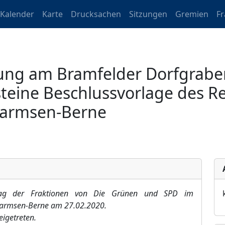
Kalender
Karte
Drucksachen
Sitzungen
Gremien
F
ung am Bramfelder Dorfgrabe
eine Beschlussvorlage des R
Farmsen-Berne
Antrag der Fraktionen von Die Grünen und SPD im
Farmsen-Berne am 27.02.2020.
eigetreten.