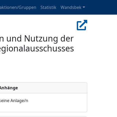
raktionen/Gruppen
Statistik
Wandsbek
n und Nutzung der
egionalausschusses
Anhänge
keine Anlage/n