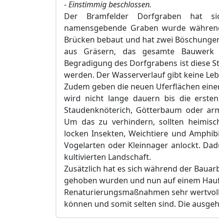
-
Einstimmig beschlossen.
Der Bramfelder Dorfgraben hat si
namensgebende Graben wurde während d
Brücken bebaut und hat zwei Böschungen
aus Gräsern, das gesamte Bauwerk i
Begradigung des Dorfgrabens ist diese Ste
werden. Der Wasserverlauf gibt keine Le
Zudem geben die neuen Uferflächen einen 
wird nicht lange dauern bis die erste
Staudenknöterich, Götterbaum oder arm
Um das zu verhindern, sollten heimisc
locken Insekten, Weichtiere und Amphib
Vogelarten oder Kleinnager anlockt. Dad
kultivierten Landschaft.
Zusätzlich hat es sich während der Bauar
gehoben wurden und nun auf einem Haufen
Renaturierungsmaßnahmen sehr wertvoll, 
können und somit selten sind. Die ausgeh