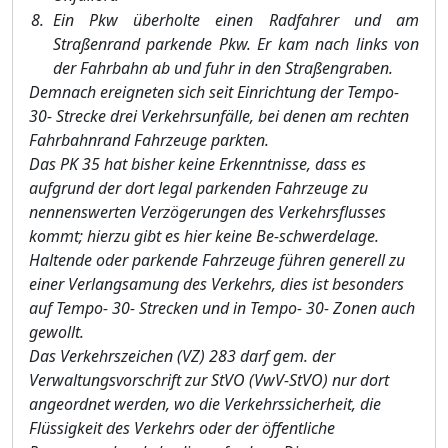
Ein Pkw überholte einen Radfahrer und am
Straßenrand parkende Pkw. Er kam nach links von
der Fahrbahn ab und fuhr in den Straßengraben.
Demnach ereigneten sich seit Einrichtung der Tempo-
30- Strec
ke drei Verkehrsunfälle, bei de
nen am rechten
Fahrbahnrand Fahrzeuge parkten.
Das PK 35 hat bisher keine Erkenntnisse, dass es
aufgrund der dort legal parkenden Fahrzeuge zu
nennenswerten Verzögerungen des Verkehrsflusses
komm
t; hierzu gibt es hier keine Be-
schwerdelage.
Haltende oder parkende Fahrzeuge führen generell zu
einer Verlangsamung des Verkehrs, dies ist besonders
auf Tempo- 30- Strecken und in Tempo- 30- Zonen auch
gewollt.
Das Verkehrszeichen (VZ) 283 darf gem. der
Verwaltungsvorschrift zur StVO (VwV-StVO) nur dort
angeordnet werden, wo die Verkehrssicherheit, die
Flüssigke
it des Verkehrs oder der öffent
liche