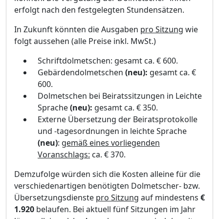
erfolgt nach den festgelegten Stundensä
tzen.
In Zukunft kö
nnten die Ausgaben
pro Sitzung
wie
folgt aussehen (alle Preise
inkl. MwSt.)
Schriftdolmetschen: gesamt ca. €
600.
Gebä
rdendolmetschen
(neu):
gesamt ca. €
600.
Dolmetschen bei Beiratssitzungen in Leichte
Sprache
(neu):
gesamt ca. €
350.
Externe Ü
bersetzung der Beiratsprotokolle
und -tagesordnungen in leichte
Sprache
(neu)
:
gemäß
eines vorliegenden
Voranschlags:
ca. €
370.
Demzufolge wü
rden sich die Kosten alleine fü
r die
verschiedenartigen benö
tigten Dolmetscher- bzw.
Ü
bersetzungsdienste
pro Sitzung
auf mindestens
€
1.920
belaufen. Bei aktuell fü
nf Sitzungen i
m Jahr