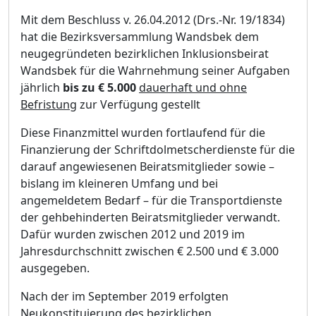
Mit dem Beschluss v. 26.04.2012 (Drs.-Nr. 19/1834)
hat die Bezirksversammlung Wandsbek dem
neugegrü
ndeten bezirklichen Inklusionsbeirat
Wandsbek fü
r die Wahrnehmung seiner Aufgaben
jä
hrlich
bis zu
€
5.000
dauerhaft und ohne
Befristung
zur Verfü
gung gestellt
Diese Finanzmittel wurden fortlaufend fü
r die
Finanzierung der Schriftdolmetscherdienste fü
r die
darauf angewiesenen Beiratsmitglieder sowie
–
bislang im kleineren Umfang und bei
angemeldetem B
edarf
–
fü
r die Transportdienste
der gehbehinderten Beiratsmitglieder verwandt.
Dafü
r wurden zwischen 2012 und 2019 im
Jahresdurchschnitt zwischen €
2.500 und €
3.000
ausgegeben.
Nach der im September 2019 erfolgten
Neukonstituierung des bezirklichen