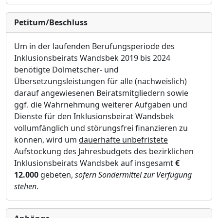
Petitum/Beschluss
Um in der
laufenden Berufungsperiode des
Inklusionsbeirats Wandsbek 2019 bis 2024
benö
tigte Dolmetscher- und
Ü
bersetzungsleistungen fü
r alle (nachweislich)
darauf angewiesenen Beiratsmitgliedern sowie
ggf. die Wahrnehmung weiterer Aufgaben und
Dienste fü
r den Inkl
u
sionsbeirat Wandsbek
vollumfä
nglich und stö
rungsfrei finanzieren zu
kö
nnen, wird um
dauerhafte unbefristete
Aufstockung des Jahresbudgets des bezirklichen
Inklusionsbeirats Wandsbek auf insgesamt
€
12.000
gebeten
,
sofern Sondermittel zur Verfügung
stehen
.