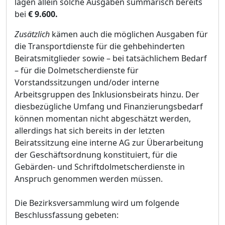
lä
gen allein solche Ausgaben summarisch bereits
bei
€
9.600.
Zusä
tzlich
kä
men auch die mö
glichen Ausgaben fü
r
die Transportdienste fü
r die gehbehinderten
Beiratsmitglieder sowie
–
bei tatsä
chlichem Bedarf
–
fü
r die Dolmetscherdienste fü
r
Vorstandssitzungen und/oder interne
Arbeitsgruppen des Inklusionsbeirats hinzu. Der
diesbezü
gliche Umfang und Finanzierungsbedarf
kö
nnen momentan nicht abgeschä
tzt werden,
allerdings hat sich bereits in der letzten
Beiratssitzung eine interne AG zur Ü
be
r
arbeitung
der Geschä
ftsordnung konstituiert, fü
r die
Gebä
rden- und Schriftdolmetscherdienste in
Anspruch genommen werden mü
ssen
.
Die Bezirksversammlung wird
um folgende
Beschlussfassung g
ebeten: