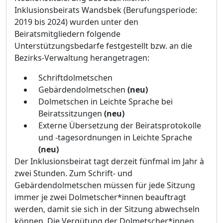
Inkl
usionsbeirats Wandsbek (Berufungsperiode:
2019 bis 2024) wurden unter den
Beiratsmitgliedern folgende
Unterstü
tzungsbedarfe festgestellt bzw. an die
Bezirks-Verwaltung herangetragen:
Schriftdolmetschen
Gebä
rdendolmetschen
(neu)
Dolmetschen in Leicht
e Sprache bei
Beiratssitzungen
(neu)
Externe Ü
bersetzung der Beiratsprotokolle
und -tagesordnungen in Leichte Sprache
(neu)
Der Inklusionsbeirat tagt derzeit fü
nfmal im Jahr à
zwei Stunden. Zum Schrift- und
Gebä
rdendolmetschen mü
ssen fü
r jede Sitzung
i
mmer je zwei Dolmetscher*innen beauftragt
werden, damit sie sich in der Sitzung abwechseln
kö
nnen. Die Vergü
tung der Dolmetscher*innen