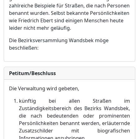
zahlreiche Beispiele fü
r Straß
en, die nach Personen
benannt wurden. Selbst bekannte Persö
nlichkeiten
wie Friedrich Ebert si
n
d einigen Menschen heute
leider nicht mehr gelä
ufig.
Die Bezirksversammlung Wandsbek mö
ge
beschließ
en:
Petitum/Beschluss
Die Verwaltung wird gebeten,
kü
nftig bei allen Straß
en im
Zustä
ndigkeitsbereich des Bezirks Wandsbek,
die nach bedeutenden oder prominenten
Persö
nlichkeiten benannt werden, erlä
uternde
Zusatzschilder mit biografischen
Informationen anzubringen,