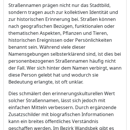
Straß
ennamen prä
gen nicht nur das Stadtbild,
sondern tragen auch zur kollektiven Identitä
t und
zur historischen Erinnerung bei. Straß
en kö
nnen
nach geografischen Bezü
gen, funktionalen oder
thematischen Aspekten, Pflanzen und Tieren,
historischen Ereignissen oder Persö
nlichkeiten
benannt sein. Wä
hrend viele dieser
Namensgebungen selbsterklä
rend sind, ist dies bei
personenbezogenen Straß
ennamen hä
ufig nicht
der Fall. We
r
sich hinter dem Namen verbirgt, wann
diese Person gelebt hat und wodurch sie
Bedeutung erlangte, ist oft unklar.
Dies schmä
lert den erinnerungskulturellen Wert
solcher Straß
ennamen, lä
sst sich jedoch mit
einfachen Mitteln verbessern. Durch ergä
nzende
Zus
atzschilder mit biografischen Informationen
kann ein breites ö
ffentliches Verstä
ndnis
geschaffen werden. Im Bezirk Wandsbek gibt es