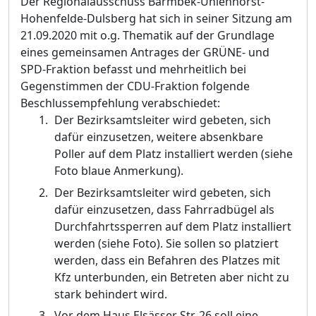
Der Regionalausschuss Barmbek-Uhlenhorst-
Hohenfelde-Dulsberg hat sich in seiner Sitzung am
21.09.2020 mit o.g. Thematik auf der Grundlage
eines gemeinsamen Antrages der GRÜNE- und
SPD
-Fraktion befasst und mehrheitlich bei
Gegenstimmen der CDU-Fraktion
folgende
Beschlussempfehlung verabschiedet:
Der Bezirksamtsleiter wird gebeten, sich
dafür einzusetzen, weitere absenkbare
Poller auf dem Platz installiert werde
n (siehe
Foto blaue Anmerkung).
Der Bezirksamtsleiter wird gebeten, sich
dafür einzusetzen, dass Fahrradbügel als
Durchfahrtssperren auf dem Platz installiert
werden (siehe Foto). Sie sollen so platziert
werden, dass ein Befahren des Platzes mit
Kfz unterbunden, ein Betreten aber nicht zu
stark behindert wird.
Vor dem Haus Elsässer Str. 26 soll eine