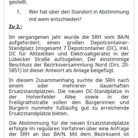
gestellt.
Wer hat über den Standort in Abstimmung
mit wem entschieden?
Zu 2.:
Im vergangenen Jahr wurde die SRH vom BA/N
aufgefordert, einen großen Depotcontainer-
Standplatz (insgesamt 7 Depotcontainer (DC), inkl.
DC für Alttextilien und Elektroaltgeräte) in der
Lübecker Straße aufzugeben. Der einstimmige
Beschluss der Bezirksversammlung Nord (Drs. 20-
5851) ist dieser Antwort als Anlage beigefügt.
In diesem Zusammenhang suchte die SRH nach
einem oder mehreren dauerhaften
Ersat
z
standplätzen. Die neuen DC-Standplätze in
der Hohenfelder Allee sowie in der
Freiligrathstraße sollen den Bürgerinnen und
Bürgern nunmehr fußläufig gut zu erreichende
Ersatzstandplätze bieten.
Die Abstimmung für die neuen Ersatzstandplätze
erfolgte im regulären Verfahren über eine A
n
frage
der SRH an das BA/N. Mit dem Bezirksamt ist