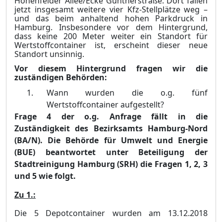
Hohenfelder A
l
lee/Ecke Güntherstraße. Dort fallen
jetzt insgesamt weitere vier Kfz-Stellplätze weg –
und das beim anhaltend hohen Parkdruck in
Hamburg. Insbesondere vor dem Hintergrund,
dass keine 200 Meter weiter ein Standort für
Wertstoffcontainer ist, erscheint dieser neue
Standort unsi
n
nig.
Vor diesem Hintergrund fragen wir die
zuständigen Behörden:
Wann wurden die o.g. fünf
Wertstoffcontainer aufgestellt?
Frage 4 der o.g. Anfrage fällt in die
Zuständigkeit des Bezirksamts Hamburg-Nord
(BA/N). Die Behörde für Umwelt und Energie
(BUE) beantwortet unter Beteiligung der
Stadtrein
i
gung Ha
m
burg (SRH) die Fragen 1, 2, 3
und 5 wie folgt.
Zu 1.:
Die 5 Depotcontainer wurden am 13.12.2018