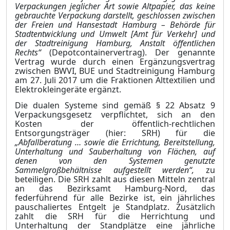
Verpackungen jeglicher Art sowie Altpapier, das keine
gebrauchte Verpackung darstellt, geschlossen zwischen
der Freien und Hansestadt Hamburg – Behörde für
Stadtentwicklung und Umwelt [Amt für Verkehr] und
der Stadtreinigung Hamburg, Anstalt öffen
t
lichen
Rechts“
(Depotcontainervertrag). Der genannte
Vertrag wurde durch einen Ergänzung
s
vertrag
zwischen BWVI, BUE und Stadtreinigung Hamburg
am 27.
Juli
2017 um die Fraktionen Alttextilien und
Elektrokleingeräte ergänzt.
Die dualen Systeme sind gemäß §
22
Absatz
9
Verpackungsgesetz verpflichtet, sich an den
Kosten der öffentlich-rechtlichen
Entsorgungsträger (hier: SRH) für die
„Abfallberatung … sowie die Errichtung, Bereitstellung,
Unterhaltung und Sauberhaltung von Flächen, auf
denen von den Systemen genutzte
Sammelgroßbehältnisse aufgestellt werden“,
zu
beteiligen. Die SRH zahlt aus diesen Mitteln zentral
an das Bezirksamt Hamburg-Nord, das
federführend für alle Bezirke ist, ein jährliches
pauschaliertes Entgelt je Standplatz. Zusätzlich
zahlt die SRH für die Herric
h
tung und
Unterhaltung der Standplätze eine jährliche