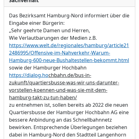
Sachverhalt
Das Bezirksamt Hamburg-Nord informiert über die
Eingabe e
ine
r
Bürger
in:
„
Sehr geehrte Damen und Herren,
Wie Verlautbarungen der Medien z.B.
https://www.welt.de/regionales/hamburg/article21
2486995/Offensive-im-Nahverkehr-Warum-
Hamburg-600-neue-Bushaltestellen-bekommt.html
sowie der Hamburger Hochbahn
https://dialog.ho
chbahn.de/bus-in-
zukunft/quartiersbusse-was-wir-uns-darunter-
vorstellen-koennen-und-was-sie-mit-dem-
hamburg-takt-zu-tun-haben/
zu entnehmen
ist
, sollen bereits ab 2022 die neuen
Quartiersbusse der Hamburger Hochbahn AG eine
bessere Anbindung an das Schne
llbahnnetz
bewirken.
Entsprechende Ü
berlegungen beziehen
dabei in Hamburg-Nord den Stadtteil Langenhorn