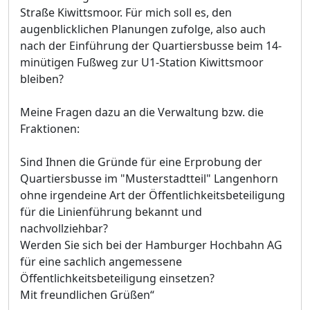
Straß
e Kiwittsmoor. Fü
r mich soll es, den
augenblicklichen Planungen zufolge, also auch
nach der Einfü
hrung der Quartiersbusse
beim 14-
minü
tigen
F
uß
weg zur U1-Station Kiwittsmoor
bleiben?
Meine Fragen dazu an die Verwaltung bzw. die
Fraktionen:
Sind Ihnen die Grü
nde fü
r eine Erprobung der
Quartiersbusse im "Musterstadtteil" Langenhorn
ohne irgendeine Art der Ö
ffentlichkeitsbeteiligung
fü
r die Lini
enfü
hrung bekannt und
nachvollziehbar?
Werden Sie sich bei der Hamburger Hochbahn AG
fü
r eine sachlich angemessene
Ö
ffentlichkeitsbeteil
i
gung einsetzen?
Mit freundlichen Grüß
en
“