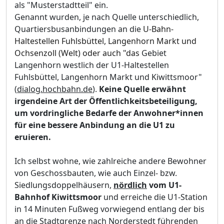
als "Musterstadtteil" ein.
Genannt wurden, je nach Quelle unterschiedlich,
Quartiersbusanbindungen
an die
U-Bahn-
Haltestellen Fuhlsbü
ttel, Langenhorn M
arkt und
Ochsenzoll
(Welt) oder auch "das
Gebiet
Langenhorn westlich der U1-Haltestellen
Fuhlsbü
ttel, Langenhorn Markt und Kiwittsmoor"
(
dialog.hochbahn.de
).
Keine Quelle erwä
hnt
irgendeine Art der Ö
ffentlichkeitsbeteiligung,
um vordringliche Bedarfe der A
nwohner*innen
fü
r eine bessere Anbindung an die U1 zu
eruieren.
Ich selbst wohne, wie zahlreiche andere Bewohner
von Geschossbauten
,
wie auch Einzel- bzw.
Siedlungsdoppelhä
usern
,
nö
rdlich
vom U1-
Bahnhof Kiwittsmoor
und erreiche
die U1-Station
in 14 Minuten Fuß
weg vorwiegend entlang der bis
an die Stadtgrenze nach Norderstedt fü
hrenden