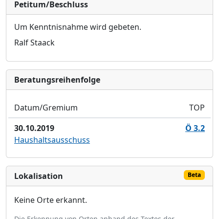
Petitum/Beschluss
Um Kenntnisnahme wird gebeten.
Ralf Staack
Bera­tungs­reihen­folge
Datum/Gremium
TOP
30.10.2019
Ö 3.2
Haushaltsausschuss
Lokalisation
Beta
Keine Orte erkannt.
Die Erkennung von Orten anhand des Textes der