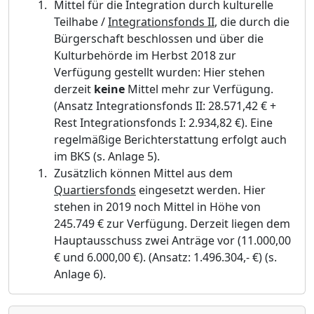
Mittel für die Integration durch kulturelle
Teilhabe /
Integrationsfonds II
, die durch die
Bürgerschaft beschlossen und über die
Kulturbehörde im Herbst 2018 zur
Verfügung gestellt wurden: Hier stehen
derzeit
keine
Mittel mehr zur Verfügung.
(Ansatz Integrat
i
onsfonds II: 28.571,42 € +
Rest Integrationsfonds I: 2.934,82 €). Eine
regelmäßige B
e
richterstattung erfolgt auch
im BKS (s. Anlage 5).
Zusätzlich können Mittel aus dem
Quartiersfonds
eingesetzt werden. Hier
stehen in 2019 noch Mittel in Höhe von
245.749 € zur Verfügung. Derzeit liegen dem
Hauptau
s
schuss zwei Anträge vor (11.000,00
€ und 6.000,00 €). (Ansatz: 1.496.304,- €) (s.
Anl
a
ge 6).