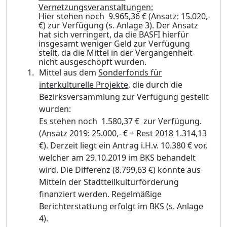
Vernetzungsvera
n
staltungen:
Hier stehen noch 9.965,36 € (Ansatz: 15.020,-
€) zur Verfügung (s. Anlage 3). Der A
n
satz
hat sich verringert, da die BASFI hierfür
insgesamt weniger Geld zur Verfügung
stellt, da die Mittel in der Vergangenheit
nicht ausgeschöpft wurden.
Mittel aus dem
Sonderfonds für
interkulturelle Projekte
, die durch die
Bezirksversam
m
lung zur Verfügung gestellt
wurden:
Es stehen noch 1.580,37 € zur Verfügung.
(Ansatz 2019: 25.000,- € + Rest 2018 1.314,13
€). Derzeit liegt ein Antrag i.H.v. 10.380 € vor,
welcher am 29.10.2019 im BKS behandelt
wird. Die Differenz (8.799,63 €) könnte aus
Mitteln der Stadtteilkulturförderung
finanziert werden. Regelmäßige
Berichterstattung erfolgt im BKS (s. Anlage
4).