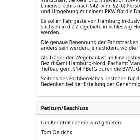
Wir
t
schaft, Verkehr und Innovation (BWV
Linienve
r
kehrs nach §42 i.V.m. §2 (6) Pe
und Umg
e
bung mit einem PKW für die Dau
Es sollen Fahrgäste von Hamburg inklusi
sachsen in die Zielgebiete in Schleswig
we
r
den.
Die genaue Benennung der Fahrstrecken is
a
n
ders sein werden, je nachdem, wo die 
Als Träger der Wegebaulast im Einzugsbe
B
e
zirksamt Hamburg-Nord, Fachamt Mana
Tiefbau gem. §14 PBefG durch die BWVI d
Seitens des Fachbereiches bestehen für 
Bede
n
ken bei der Erteilung der Genehmi
Petitum/Beschluss
Um Kenntnisnahme wird gebeten.
Tom Oelrichs