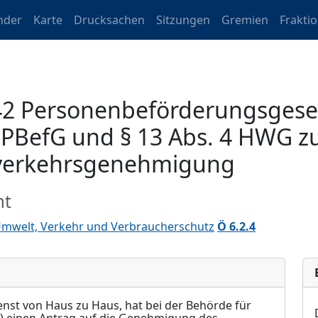
nder
Karte
Drucksachen
Sitzungen
Gremien
Frakti
 42 Personenbeförderungsgese
 1 PBefG und § 13 Abs. 4 HWG 
enverkehrsgenehmigung
mt
Umwelt, Verkehr und Verbraucherschutz
Ö 6.2.4
nst von Haus zu Haus, hat bei der Behörde für