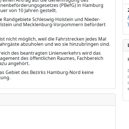
I) einen Antrag auf die Genehmigung des
rsonenbeförderungsgesetzes (PBefG) in Hamburg
er von 10 Jahren gestellt.
ve Randgebiete Schleswig-Holstein und Nieder-
-Holstein und Mecklenburg-Vorpommern befördert
t nicht möglich, weil die Fahrstrecken jedes Mal
Fahrgäste abzuholen und wo sie hinzubringen sind.
reich des beantragten Linienverkehrs wird das
gement des öffentlichen Raumes, Fachbereich
azu angehört.
das Gebiet des Bezirks Hamburg-Nord keine
gung.