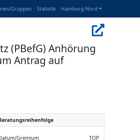
onen/Gruppen
Statistik
Hamburg-Nord
tz (PBefG) Anhörung
zum Antrag auf
Bera­tungs­reihen­folge
Datum/Gremium
TOP