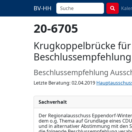
BV-HH
Kale
20-6705
Krugkoppelbrücke für
Beschlussempfehlung
Beschlussempfehlung Aussc
Letzte Beratung: 02.04.2019
Hauptausschus
Sachverhalt
Der Regionalausschuss Eppendorf-Winterh
dem o.g. Thema auf Grundlage eines CDU-
und in alternativer Abstimmung mit den 
die fo
l
gende Beschlussempfehlung verabs