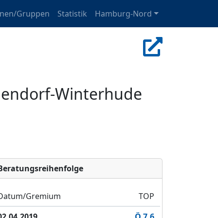
onen/Gruppen
Statistik
Hamburg-Nord
pendorf-Winterhude
Bera­tungs­reihen­folge
Datum/Gremium
TOP
02.04.2019
Ö 7.6