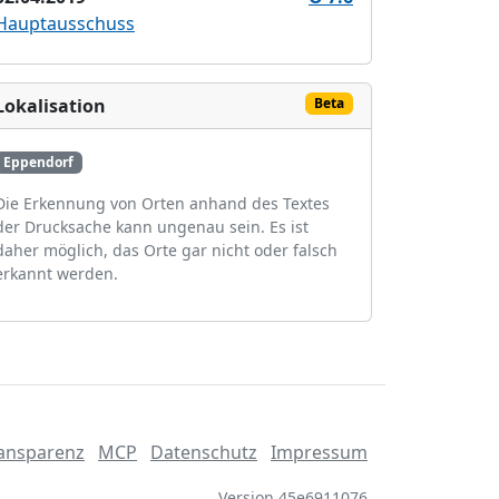
Hauptausschuss
Lokalisation
Beta
Eppendorf
Die Erkennung von Orten anhand des Textes
der Drucksache kann ungenau sein. Es ist
daher möglich, das Orte gar nicht oder falsch
erkannt werden.
ansparenz
MCP
Datenschutz
Impressum
Version 45e6911076