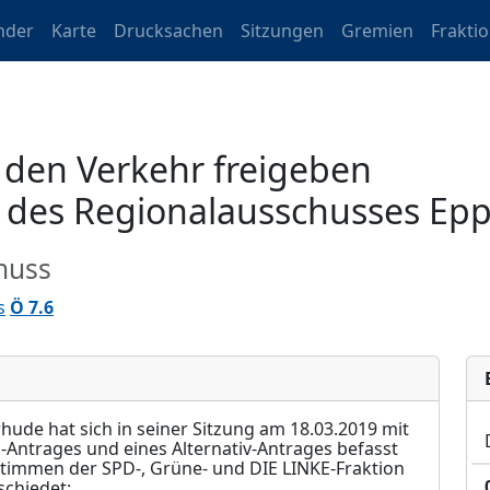
nder
Karte
Drucksachen
Sitzungen
Gremien
Frakti
 den Verkehr freigeben
 des Regionalausschusses Ep
huss
s
Ö 7.6
ude hat sich in seiner Sitzung am 18.03.2019 mit
Antrages und eines Alternativ-Antrages befasst
Stimmen der SPD-, Grüne- und DIE LINKE-Fraktion
chiedet: