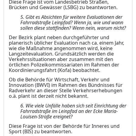
Diese Frage ist vom Landesbetrieb Straßen,
Brücken und Gewässer (LSBG) zu beantworten.
5.
Gibt es Absichten für weitere Evaluationen der
Fahrradstraße Leinpfad? Wenn ja, wie und wann
sollen diese stattfinden? Wenn nein, warum nicht?
Der Bezirk plant neben durchgeführter und
planerisch üblicher Evaluation nach ca. einem Jahr,
wie die Maßnahme angenommen wird, keine
Langzeitevaluation. Grundsätzlich we
r
den die
Verkehrssituationen aber zusammen mit den
örtlichen Polizeikommissariaten im Ra
h
men der
Koordinierungsfahrt (Kofa) beobachtet.
Ob die Behörde für Wirtschaft, Verkehr und
Innovation (BWVI) im Rahmen des Bündnisses für
Radverkehr an dieser Stelle Ve
r
kehrserhebungen
o.ä. plant ist derzeit nicht bekannt.
6.
Wie viele Unfälle haben sich seit Einrichtung der
Fahrradstraße im Leinpfad an der Ecke Maria-
Louisen-Straße ereignet?
Diese Frage ist von der Behörde für Inneres und
Sport (BIS) zu beantworten.