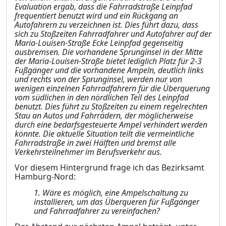
Evaluation ergab, dass die Fahrradstraße Leinpfad
frequentiert benutzt wird und ein Rückgang an
Autofahrern zu ve
r
zeichnen ist. Dies führt dazu, dass
sich zu Stoßzeiten Fahrradfahrer und Autofahrer auf der
Maria-Louisen
-S
traße Ecke Leinpfad gegenseitig
ausbremsen. Die vorhandene Sprunginsel in der Mitte
der Maria-Louisen-Straße bietet lediglich Platz für 2-3
Fußgänger und die vorhandene Ampeln, deutlich links
und rechts von der Sprunginsel, werden nur von
wenigen einzelnen Fah
r
radfahrern für die Überquerung
vom südlichen in den nördlichen Teil des Leinpfad
benutzt. Dies führt zu Stoßzeiten zu einem regelrechten
Stau an Autos und Fahrrädern, der möglicherweise
durch eine bedarfsgesteuerte Ampel verhindert werden
könnte. Die aktuelle Situation teilt die vermeintliche
Fahrradstraße in zwei Hälften und bremst alle
Verkehrsteilnehmer im Berufsve
r
kehr aus.
Vor diesem Hintergrund frage ich das Bezirksamt
Hamburg-Nord:
1.
Wäre es möglich, eine Ampelschaltung zu
installieren, um das Überqueren für Fußgä
n
ger
und
Fahrradfahrer zu vereinfachen?