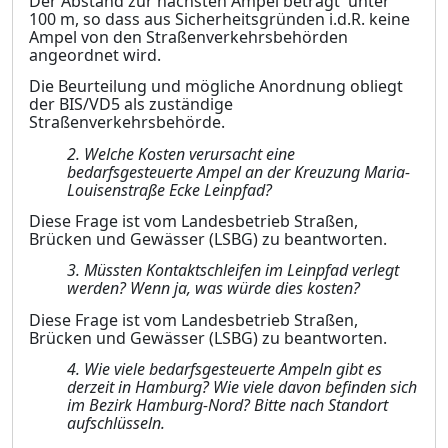
Der Abstand zur nächsten Ampel beträgt unter
100 m, so dass aus Sicherheitsgründen i.d.R. keine
Ampel von den Straßenverkehrsbehörden
angeordnet wird.
Die Beurteilung und mögliche Anordnung obliegt
der BIS/VD5 als zuständige
Straßenverkehr
s
behörde.
2.
Welche Kosten verursacht eine
bedarfsgesteuerte Ampel an der Kreuzung M
a
ria-
Louisenstraße Ecke Leinpfad?
Diese Frage ist vom Landesbetrieb Straßen,
Brücken und Gewässer (LSBG) zu beantworten.
3.
Müssten Kontaktschleifen im Leinpfad verlegt
werden? Wenn ja, was würde dies ko
s
ten?
Diese Frage ist vom Landesbetrieb Straßen,
Brücken und Gewässer (LSBG) zu beantworten.
4.
Wie viele bedarfsgesteuerte Ampeln gibt es
derzeit in Hamburg? Wie viele davon b
e
finden sich
im Bezirk Hamburg-Nord? Bitte nach Standort
aufschlüsseln.