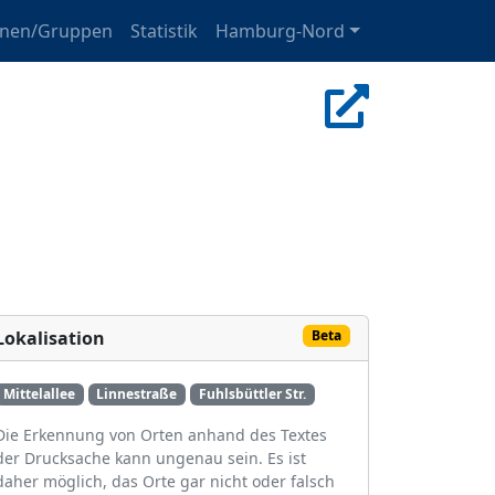
onen/Gruppen
Statistik
Hamburg-Nord
Lokalisation
Beta
Mittelallee
Linnestraße
Fuhlsbüttler Str.
Die Erkennung von Orten anhand des Textes
der Drucksache kann ungenau sein. Es ist
daher möglich, das Orte gar nicht oder falsch