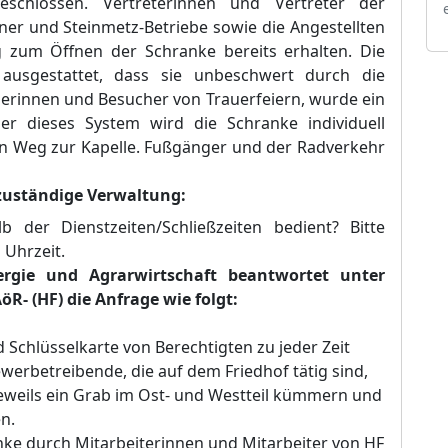
geschlossen. Vertreterinnen und Vertreter der
ner und Steinmetz-Betriebe sowie die Angestellten
zum Öffnen der Schranke bereits erhalten. Die
usgestattet, dass sie unbeschwert durch die
erinnen und Besucher von Trauerfeiern, wurde ein
Über dieses System wird die Schranke individuell
en Weg zur Kapelle. Fußgänger und der Radverkehr
 zuständige Verwaltung:
 der Dienstzeiten/Schließzeiten bedient? Bitte
Uhrzeit.
rgie und Agrarwirtschaft beantwortet unter
R- (HF) die Anfrage wie folgt:
 Schlüsselkarte von Berechtigten zu jeder Zeit
werbetreibende, die auf dem Friedhof tätig sind,
jeweils ein Grab im Ost- und Westteil kümmern und
n.
nke durch Mitarbeiterinnen und Mitarbeiter von HF