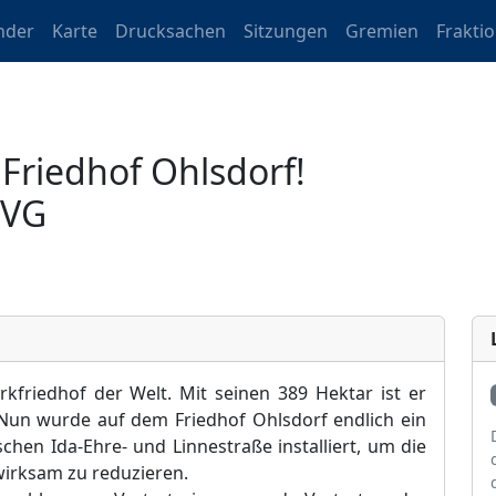
nder
Karte
Drucksachen
Sitzungen
Gremien
Frakti
Friedhof Ohlsdorf!
zVG
rkfriedhof der Welt. Mit seinen 389 Hektar ist er
Nun wurde auf dem Friedhof Ohlsdorf endlich ein
chen Ida-Ehre- und Linnestraße installiert, um die
irksam zu reduzieren.