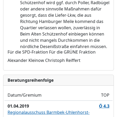
Schützenhof wird ggf. durch Poller, Ra
d
bügel
oder andere sinnvolle Maßnahmen dafür
gesorgt, dass die Liefer-Lkw, die aus
Richtung Hamburger Meile kommend das
Quartier verlassen wollen, z
u
verlässig in
Beim Alten Schützenhof einbiegen können
und nicht mangels Durc
h
kommen in die
nördliche Desenißstraße einfahren mü
s
sen.
Für die SPD-Fraktion
Für die GRÜNE Fraktion
Alexander Kleinow
Christoph Reiffert
Bera­tungs­reihen­folge
Datum/Gremium
TOP
01.04.2019
Ö 4.3
Regionalausschuss Barmbek-Uhlenhorst-