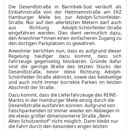
Die Desenißstraße in Barmbek-Süd verläuft als
Einbahnstraße von der Heitmannstraße am EKZ
Hamburger Meile bis zur Adolph-Schönfelder-
Straße. Nur auf den allerletzten Metern darf auch
aus Richtung Adolph-Schönfelder-Straße
eingefahren werden. Dies dient vermutlich dazu,
den Anwohner*innen einen einfacheren Zugang zu
den dortigen Parkplätzen zu gewähren.
Anwohner berichten nun, dass es aufgrund dieser
Regelung häufiger dazu kommt, dass sich
Fahrzeuge gegenseitig blockieren. Gründe dafür
sind die geringe Breite des letzten Stücks der
Desenißstraße, bevor diese Richtung Adolph-
Schönfelder-Straße abknickt, sowie das beidseit
i
ge
und auch nicht immer korrekte Parken im letzten
Abschnitt der Straße.
Dazu kommt, dass die Lieferfahrzeuge des REWE-
Markts in der Hamburger Meile ei
n
zig durch die
Desenißstraße ausfahren können. Aufgrund von
Falschparkenden ist immer wieder ein A
b
biegen in
die etwas größer dimensionierte Straße „Beim
Alten Schü
t
zenhof“ nicht möglich. Dann bleibt nur
die Fahrt durch den besonders engen letzten