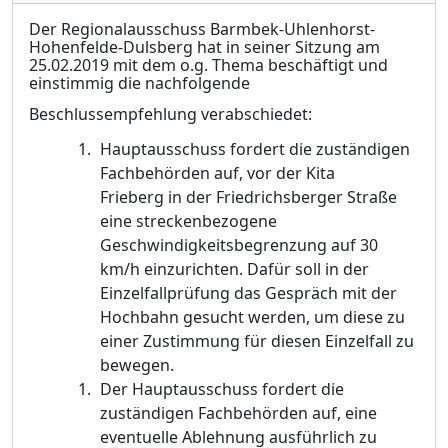
Der Regionalausschuss Barmbek-Uhlenhorst-
Hohenfelde-Dulsberg hat in seiner Sitzung am
25.02.2019 mit dem o.g. Thema beschäftigt und
einstimmig die nachfolgende
Beschlussempfehlung verabschiedet:
Hauptausschuss fordert die zuständigen
Fachbehörden auf, vor der Kita
Frieberg in der Friedrichsberger Straße
eine streckenbezogene
Geschwindigkeit
s
begrenzung auf 30
km/h einzurichten. Dafür soll in der
Einzelfallprüfung das G
e
spräch mit der
Hoc
h
bahn gesucht werden, um diese zu
einer Zustimmung für diesen Einzelfall zu
b
e
wegen.
Der Hauptausschuss fordert die
zuständigen Fachbehörden auf, eine
eventuelle A
b
lehnung ausführlich zu