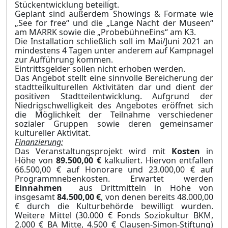
Stückentwicklung beteiligt.
Geplant sind außerdem Showings & Formate wie
„See for free“ und die „Lange Nacht der Museen“
am MARRK sowie die „ProbebühneEins“ am K3.
Die Installation schließlich soll im Mai/Juni 2021 an
mindestens 4 Tagen unter anderem auf Kampnagel
zur Aufführung kommen.
Eintrittsgelder sollen nicht erhoben werden.
Das Angebot stellt eine sinnvolle Bereicherung der
stadtteilkulturellen Aktivitäten dar und dient der
positiven Stadtteilentwicklung. Aufgrund der
Niedrigschwelligkeit des Angebo
tes eröffnet sich
die Möglichkeit der Teilnahme verschiedener
sozialer Gruppen sowie deren
gemeinsamer
kultureller Aktivität.
Finanzierung:
Das Veranstaltungsprojekt wird mit
Kosten
in
Höhe von
89.500,00 €
kalkuliert. Hiervon entfallen
66.500,00 € auf Honorare und 23.000,00 € auf
Programmnebenkosten. Erwartet werden
Einnahmen
aus Drittmitteln in Höhe von
insgesamt
84.500,00
€
, von denen bereits 48.000,00
€ durch die Kulturbehörde bewilligt wurden.
Weitere Mittel (30.000 € Fonds Soziokultur BKM,
2.000 € BA Mitte, 4.500 € Clausen-Simon-Stiftung)