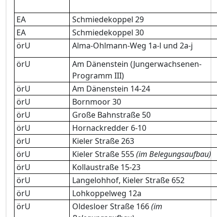
EA
Schmiedekoppel 29
EA
Schmiedekoppel 30
örU
Alma-Ohlmann-Weg 1a-l und 2a-j
örU
Am Dänenstein (Jungerwachsenen-
Programm III)
örU
Am Dänenstein 14-24
örU
Bornmoor 30
örU
Große Bahnstraße 50
örU
Hornackredder 6-10
örU
Kieler Straße 263
örU
Kieler Straße 555
(im Belegungsaufbau)
örU
Kollaustraße 15-23
örU
Langelohhof, Kieler Straße 652
örU
Lohkoppelweg 12a
örU
Oldesloer Straße 166
(im