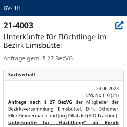
BV-HH
21-4003
Unterkünfte für Flüchtlinge im
Bezirk Eimsbüttel
Anfrage gem. § 27 BezVG
Sachverhalt
23.06.2023
Lfd. Nr. 110 (21)
Anfrage nach §
27 BezVG
der Mitglieder der
Bezirksversammlung Eimsbü
ttel, Dirk Schö
mer,
Elke Zimmermann und Jö
rg Pillatzke (AfD-Fraktion)
Unterkünfte für „Flüchtlinge“ im Bezirk