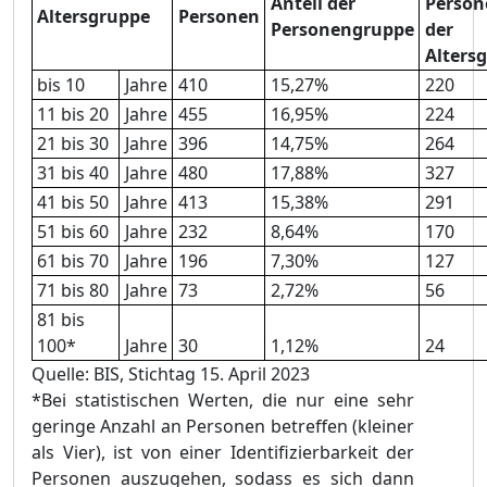
Anteil der
Person
Altersgruppe
Personen
Personengruppe
der
Alters
bis 10
Jahre
410
15,27%
220
11 bis 20
Jahre
455
16,95%
224
21 bis 30
Jahre
396
14,75%
264
31 bis 40
Jahre
480
17,88%
327
41 bis 50
Jahre
413
15,38%
291
51 bis 60
Jahre
232
8,64%
170
61 bis 70
Jahre
196
7,30%
127
71 bis 80
Jahre
73
2,72%
56
81 bis
100*
Jahre
30
1,12%
24
Quelle: BIS, Stichtag 15. April 2023
*Bei statistischen Werten, die nur eine sehr
geringe Anzahl an Personen betreffen (kleiner
als Vier), ist von einer Identifizierbarkeit der
Personen auszugehen, sodass es sich dann