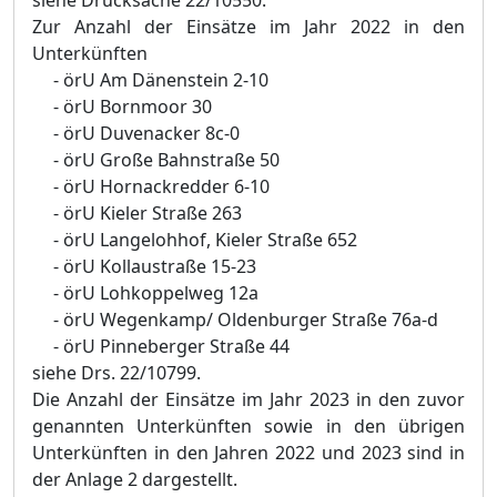
siehe Drucksache 22/10550.
Zur Anzahl der Einsätze im Jahr 2022 in den
Unterkünften
-
örU Am Dänenstein 2-10
-
örU Bornmoor 30
-
örU Duvenacker 8c-0
-
örU Große Bahnstraße 50
-
örU Hornackredder 6-10
-
örU Kieler Straße 263
-
örU Langelohhof, Kieler Straße 652
-
örU Kollaustraße 15-23
-
örU Lohkoppelweg 12a
-
örU Wegenkamp/ Oldenburger Straße 76a-d
-
örU Pinneberger Straße 44
siehe Drs. 22/10799.
Die Anzahl der Einsätze im Jahr 2023 in den zuvor
genannten Unterkünften sowie in den übrigen
Unterkünften in den Jahren 2022 und 2023 sind in
der Anlage 2 dargestellt.