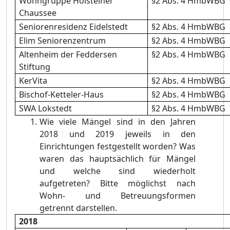
Wohngruppe Holsteiner
§2 Abs. 4 HmbWBG
Chaussee
Seniorenresidenz Eidelstedt
§2 Abs. 4 HmbWBG
Elim Seniorenzentrum
§2 Abs. 4 HmbWBG
Altenheim der Feddersen
§2 Abs. 4 HmbWBG
Stiftung
KerVita
§2 Abs. 4 HmbWBG
Bischof-Ketteler-Haus
§2 Abs. 4 HmbWBG
SWA Lokstedt
§2 Abs. 4 HmbWBG
Wie viele Mängel sind in den Jahren
2018 und 2019 jeweils in den
Einrichtungen festgestellt worden? Was
waren das hauptsächlich für Mängel
und welche sind wiederholt
aufgetreten? Bitte möglichst nach
Wohn- und Betreuungsformen
getrennt darstellen.
2018