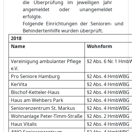
die Überprüfung im jeweiligen Jahr
angemeldet oder unangemeldet
erfolgte.
Folgende Einrichtungen der Senioren- und
Behindertenhilfe wurden überprüft.
2018
Name
Wohnform
Vereinigung ambulanter Pflege
§2 Abs. 6 Nr. 1 Hm
e.V.
Pro Seniore Hamburg
§2 Abs. 4 HmbWBG
KerVita
§2 Abs. 4 HmbWBG
Bischof-Ketteler-Haus
§2 Abs. 4 HmbWBG
Haus am Wehbers Park
§2 Abs. 4 HmbWBG
Seniorenzentrum St. Markus
§2 Abs. 4 HmbWBG
Wohnanlage Peter-Timm-Straße
§2 Abs. 2 HmbWBG
Haus Vitalis
§2 Abs. 4 HmbWBG