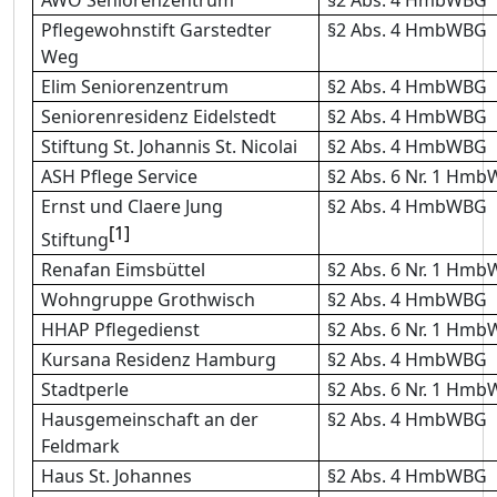
AWO Seniorenzentrum
§2 Abs. 4 HmbWBG
Pflegewohnstift Garstedter
§2 Abs. 4 HmbWBG
Weg
Elim Seniorenzentrum
§2 Abs. 4 HmbWBG
Seniorenresidenz Eidelstedt
§2 Abs. 4 HmbWBG
Stiftung St. Johannis St. Nicolai
§2 Abs. 4 HmbWBG
ASH Pflege Service
§2 Abs. 6 Nr. 1 Hm
Ernst und Claere Jung
§2 Abs. 4 HmbWBG
[1]
Stiftung
Renafan Eimsbüttel
§2 Abs. 6 Nr. 1 Hm
Wohngruppe Grothwisch
§2 Abs. 4 HmbWBG
HHAP Pflegedienst
§2 Abs. 6 Nr. 1 Hm
Kursana Residenz Hamburg
§2 Abs. 4 HmbWBG
Stadtperle
§2 Abs. 6 Nr. 1 Hm
Hausgemeinschaft an der
§2 Abs. 4 HmbWBG
Feldmark
Haus St. Johannes
§2 Abs. 4 HmbWBG