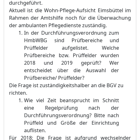
durchgefü
hrt.
Aktue
ll ist die Wohn-Pflege-Aufsicht Eimsbü
ttel im
Rahmen der Amtshilfe noch fü
r die Ü
berwachung
der ambulanten Pflegedienste zustä
ndig.
In der Durchführungsverordnung zum
HmbWBG sind Prüfbereiche und
Prüffelder aufgelistet. Welche
Prüfbereiche bzw. Prüffelder wurden
2018 und 2019 geprüft? Wer
entscheidet über die Auswahl der
Prüfbereiche/ Prüffelder?
Die Frage ist zuständigkeitshalber an die BGV zu
richten.
Wie viel Zeit beansprucht im Schnitt
eine Regelprüfung nach der
Durchführungsverordnung? Bitte nach
Prüffeld und Größe der Einrichtung
auflisten.
Fü
r 2018: Die Frage ist aufgrund wechselnder