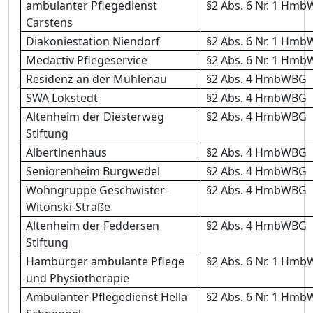
ambulanter Pflegedienst
§2 Abs. 6 Nr. 1 Hm
Carstens
Diakoniestation Niendorf
§2 Abs. 6 Nr. 1 Hm
Medactiv Pflegeservice
§2 Abs. 6 Nr. 1 Hm
Residenz an der Mühlenau
§2 Abs. 4 HmbWBG
SWA Lokstedt
§2 Abs. 4 HmbWBG
Altenheim der Diesterweg
§2 Abs. 4 HmbWBG
Stiftung
Albertinenhaus
§2 Abs. 4 HmbWBG
Seniorenheim Burgwedel
§2 Abs. 4 HmbWBG
Wohngruppe Geschwister-
§2 Abs. 4 HmbWBG
Witonski-Straße
Altenheim der Feddersen
§2 Abs. 4 HmbWBG
Stiftung
Hamburger ambulante Pflege
§2 Abs. 6 Nr. 1 Hm
und Physiotherapie
Ambulanter Pflegedienst Hella
§2 Abs. 6 Nr. 1 Hm