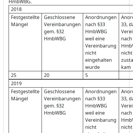
HmbWBG.
2018
Festgestellte
Geschlossene
Anordnungen
Anor
Mängel
Vereinbarungen
nach §33
33, d
gem. §32
HmbWBG
Vere
HmbWBG
weil eine
nach
Vereinbarung
Hmb
nicht
nicht
eingehalten
zust
wurde
kam
25
20
5
2019
Festgestellte
Geschlossene
Anordnungen
Anor
Mängel
Vereinbarungen
nach §33
33, d
gem. §32
HmbWBG
Vere
HmbWBG
weil eine
nach
Vereinbarung
Hmb
nicht
nicht