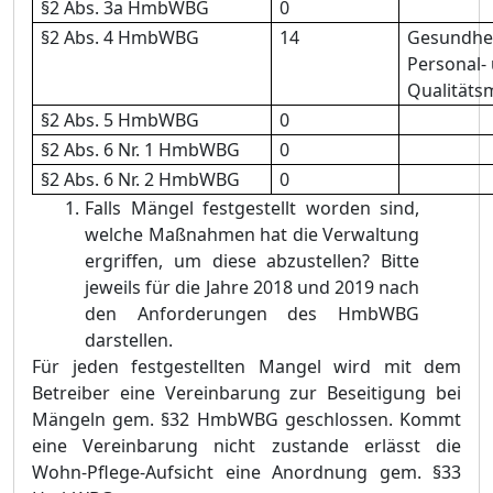
§2 Abs. 3a HmbWBG
0
§2 Abs. 4 HmbWBG
14
Gesundhe
Personal-
Qualität
§2 Abs. 5 HmbWBG
0
§2 Abs. 6 Nr. 1 HmbWBG
0
§2 Abs. 6 Nr. 2 HmbWBG
0
Falls Mängel festgestellt worden sind,
welche Maßnahmen hat die Verwaltung
ergriffen, um diese abzustellen? Bitte
jeweils für die Jahre 2018 und 2019 nach
den Anforderungen des HmbWBG
darstellen.
Für jeden festgestellten Mangel wird mit dem
Betreiber eine Vereinbarung zur Beseitigung bei
Mängeln gem. §32 HmbWBG geschlossen. Kommt
eine Vereinbarung nicht zustande erlässt die
Wohn-Pflege-Aufsicht eine Anordnung gem. §33