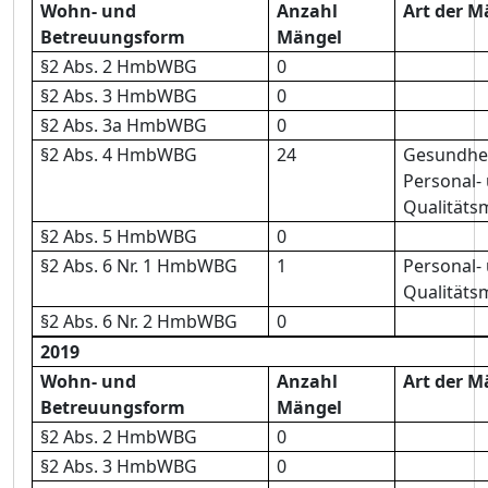
Wohn- und
Anzahl
Art der M
Betreuungsform
Mängel
§2 Abs. 2 HmbWBG
0
§2 Abs. 3 HmbWBG
0
§2 Abs. 3a HmbWBG
0
§2 Abs. 4 HmbWBG
24
Gesundhe
Personal-
Qualität
§2 Abs. 5 HmbWBG
0
§2 Abs. 6 Nr. 1 HmbWBG
1
Personal-
Qualität
§2 Abs. 6 Nr. 2 HmbWBG
0
2019
Wohn- und
Anzahl
Art der M
Betreuungsform
Mängel
§2 Abs. 2 HmbWBG
0
§2 Abs. 3 HmbWBG
0