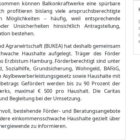
inkommen kö
nnen Balkonkraftwerke eine spü
rbar
e
ch profitieren bislang viele anspruchsberechtigte
en Mö
glichkeiten
–
hä
ufig
, weil entsprechende
er Unsicherheiten hinsichtlich Antragstellung,
ation bestehen.
und Agrarwirtschaft (BUKEA) hat deshalb gemeinsam
hwache Haushalte aufgelegt. Trä
ger des Fö
rder
as Erzbistum Hamburg. Fö
rderberechtigt sind unter
d, Sozialhilfe, Grundsicherung, Wohngeld, BAFö
G,
 Asylbewerberleistungsgesetz sowie Haushalte mit
ibetrags Gefö
rdert werden bis zu 90 Prozent der
werks, maximal €
500 pro Haushalt. Die Caritas
 und Begleitung bei der Umsetzung.
nvoll, bestehende Fö
rder- und Beratungsangebote
ndere einkommensschwache Haushalte gezielt ü
ber
Energiewende zu informieren.