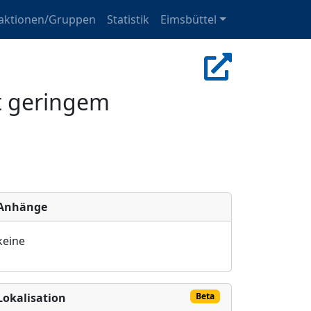
aktionen/Gruppen
Statistik
Eimsbüttel
t geringem
Anhänge
keine
Lokalisation
Beta