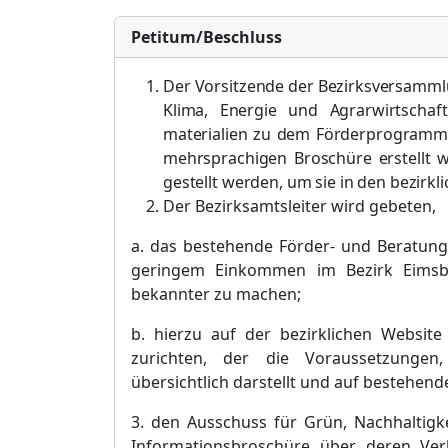
Petitum/Beschluss
Der Vorsitzende der Bezirksversammlu
Klima, Energie und Agrarwirtschaf
materialien zu dem Fö
rderprogramm i
mehrsprachigen Broschü
re erstellt
g
estellt werden, um sie in den bezirk
Der Bezirksamtsleiter wird gebeten,
a.
d
as bestehende Fö
rder- und Beratung
geringem Einkommen im Bezirk Ei
ms
bekannter zu machen;
b.
hierzu auf der bezirklichen Website
zurichten, der die Voraussetzungen
ü
bersichtlich darstellt
und auf bestehend
3.
den Ausschuss f
ü
r Grü
n, Nachhaltig
Informationsbroschü
re ü
ber deren Ver