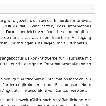
ng wird gebeten, sich bei der Behö
rde fü
r Umwelt,
t (BUKEA) dafü
r einzusetzen, dass Informations
n Form einer leicht verstä
ndlichen und m
ö
glichst
 werden und diese auch dem Bezirk zur Verfü
gung
lichen Einrichtungen auszulegen und zu verbreiten.
sangebot f
ü
r Balkonkraftwerke f
ü
r Haushalte mit
bü
ttel durch geeignete Informationsmaß
nahmen
 einen gut auffindbaren Informationsbereich ein
, Fö
rdermö
glichkeiten und Beratungsangebote
e Angebote
–
insbesondere von Caritas
–
verweist;
keit und Umwelt (GNU) nach Verö
ffentlichung der
breitung sowie die weiteren umgesetzten Infor