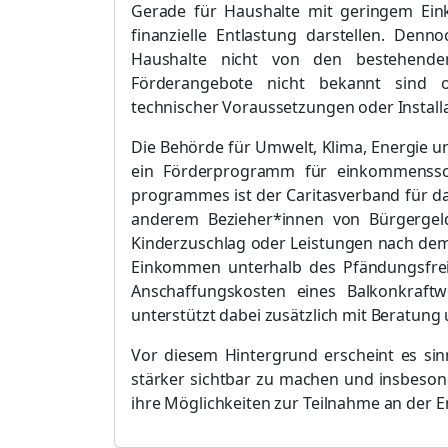
Gerade f
ü
r Haushalte mit geringem E
finanzielle Entlastung darstellen. Denno
Haushalte nicht von den bestehend
Fö
rderangebote nicht bekannt sind od
te
chnischer Voraussetzungen oder Install
Die Behö
rde fü
r Umwelt, Klima, Energie 
ein Fö
rderprogramm f
ü
r einkommenssc
programmes ist der Caritasverban
d f
ü
r d
anderem Bezieher*innen von Bü
rgergel
Kinderzuschlag oder Leistungen nach dem
Einkommen unterhalb des Pf
ä
ndungsfre
Anschaffungskosten eines Balkonkraft
unterstü
tzt dabei zusä
tzlich mit Beratung
Vor diesem Hintergrund erscheint es sin
stä
rker sichtbar zu machen und insbeso
ihre Mö
glichkeiten zur Teilnahme an der 