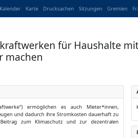
Kalender
Karte
Drucksachen
Sitzungen
Gremien
Fr
kraftwerken für Haushalte mi
r machen
aftwerke
“
) ermö
glichen es auch Mieter*innen,
zeugen und dadurch ihre Stromkosten dauerhaft zu
n Beitrag zum Klimaschutz und zur dezentralen