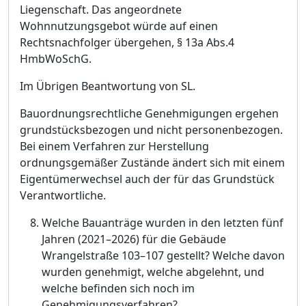
Liegenschaft. Das angeordnete
Wohnnutzungsgebot wü
rde auf einen
Rechtsnachfolger ü
bergehen, §
13a Abs.4
HmbWoSchG.
Im Ü
brigen Beantw
ortung von SL.
Bauordnungsrechtliche Genehmigungen ergehen
grundstü
cksbezogen und nicht personenbezogen.
Bei einem Verfahren zur Herstellung
ordnungsgemäß
er Zustä
nde ä
ndert sich mit einem
Eigentü
merwechsel auch der fü
r das Grundstü
ck
Verantwortliche.
Welche Bauanträ
ge wurden in den letzten fü
nf
Jahren (2021
–
2026) fü
r die Gebä
ude
Wrangelstraß
e 103
–
107 gestellt? Welche davon
wurden genehmigt, welche abgelehnt, und
welche befinden sich noch im
Genehmigungsverfahren?