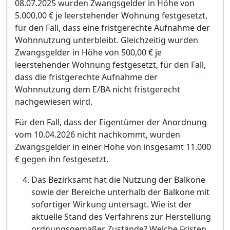
08.07.2025 wurden Zwangsgelder in Hö
he von
5.000,00 €
je leerstehender Wohnung festgesetzt,
fü
r den Fall, dass eine fristgerechte Aufnahme der
Wohnnutzung unterbleibt. Gleichzeitig wurden
Zwangsgelder in Hö
he von 500,00 €
je
leerstehender Wohnung festgesetzt, fü
r den Fall,
dass die fristgerechte Aufnahme der
Wohnnutzung dem E/BA nicht fristgerec
h
t
nachgewiesen wird.
Fü
r den Fall, dass der Eigentü
mer der Anordnung
vom 10.04.2026 nicht nachkommt, wurden
Zwangsgelder in einer Hö
he von insgesamt 11.000
€
gegen ihn festgesetzt.
Das Bezirksamt hat die Nutzung der Balkone
sowie der Bereiche unterhalb der Balkone mit
sofortiger Wirkung untersagt. Wie ist der
aktuelle Stand des Verfahrens zur Herstellung
ordnungsgemäß
er Zustä
nde? Welche Fristen