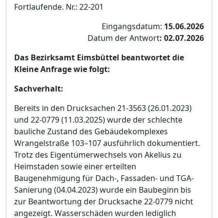
Fortlaufende. Nr.: 22-201
Eingangsdatum:
15.06.2026
Datum der Antwort
: 02.07.2026
Das Bezirksamt Eimsbü
ttel beantwortet die
Kleine Anfrage wie f
olgt:
Sachverhalt:
Bereits in den Drucksachen 21-3563 (26.01.2023)
und 22-0779 (11.03.2025) wurde der schlechte
bauliche Zustand des Gebä
udekomplexes
Wrangelstraß
e 103
–
107 ausfü
hrlich dokumentiert.
Trotz des Eigentü
merwechsels von Akelius zu
Heimstaden s
owie einer erteilten
Baugenehmigung fü
r Dach-, Fassaden- und TGA-
Sanierung (04.04.2023) wurde ein Baubeginn bis
zur Beantwortung der Drucksache 22-0779 nicht
angezeigt. Wasserschä
den wurden lediglich