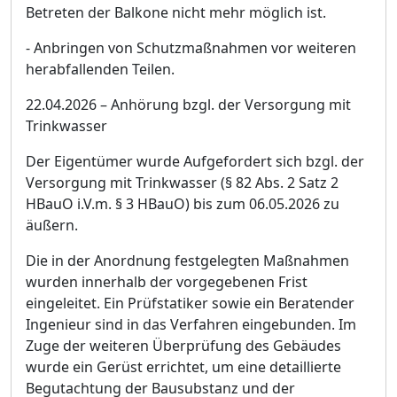
Betreten der Balkone nicht mehr mö
glich ist.
- Anbringen
von Schutzmaß
nahmen vor weiteren
herabfallenden Teilen.
22.04.2026
–
Anhö
rung bzgl. der Versorgung mit
Trinkwasser
Der Eigentü
mer wurde Aufgefordert sich bzgl. der
Versorgung mit Trinkwasser (§
82 Abs. 2 Satz 2
HBauO i.V.m. §
3 HBauO) bis zum 06.05.2026
zu
ä
uß
ern.
Die in der Anordnung festgelegten Maß
nahmen
wurden innerhalb der vorgegebenen Frist
eingeleitet. Ein Prü
fstatiker sowie ein Beratender
Ingenieur sind in das Verfahren eingebunden. Im
Zuge der weiteren Ü
berprü
fung des Gebä
udes
wurde ein Gerü
st
errichtet, um eine detaillierte
Begutachtung der Bausubstanz und der