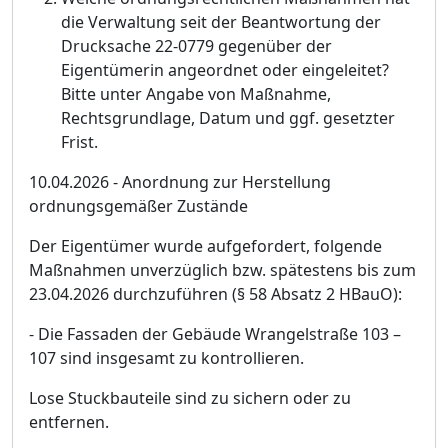
die Verwaltung seit der Beantwortung der
Drucksache 22-0779 gegenü
ber der
Eigentü
merin angeordnet oder eingeleitet?
Bitte unter Angabe von Maß
nahme,
Rechtsgrundlage, Datum und ggf. gesetzter
Frist.
10.04.2026 - Anordnung zur Herstellung
ordnungsgemäß
er Zustä
nde
Der Eigentü
mer wurde aufgefordert, folgende
Maß
nahmen unverzü
glich bzw.
spä
testens bis zum
23.04.2026 durchzufü
hren (§
58 Absatz 2 HBauO):
- Die Fassaden der Gebä
ude Wrangelstraß
e 103
–
107 sind insgesamt zu kontrollieren.
Lose Stuckbauteile sind zu sichern oder zu
entfernen.