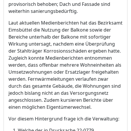
provisorisch behoben; Dach und Fassade sind
weiterhin s
a
nierungsbedü
rftig.
Laut aktuellen Medienberichten hat das Bezirksamt
Eimsbü
ttel die Nutzung der Balkone sowie der
Bereiche unterhalb der Balkone mit sofortiger
Wirkung untersagt, nachdem eine Ü
berprü
fung
der Stahlträ
ger Korrosionsschä
den ergeben hatte.
Zug
leich konnte Medienberichten entnommen
werden, dass offenbar mehrere Wohneinheiten als
Umsetzwohnungen oder Ersatzlager freigehalten
werden. Fernwä
rmeleitungen verlaufen zwar
durch das gesamte Gebä
ude, die Wohnungen sind
jedoch bislang nicht an das Versor
g
ungsnetz
angeschlossen. Zudem kursieren Berichte ü
ber
einen mö
glichen Eigentü
merwechsel.
Vor diesem Hintergrund frage ich die Verwaltung:
Welche der in Drucksache 22-0779