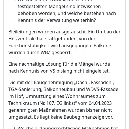
festgestellten Mä
ngel sind inzwischen
behoben worden, und welche bestehen nach
K
enntnis der Verwaltung weiterhin?
Bleileitungen wurden ausgetauscht. Ein Umbau der
Heizzentrale hat stattgefunden, von der
Funktionsfä
higkeit wird ausgegangen. Balkone
wurden durch WBZ gesperrt.
Eine nachhaltige Lö
sung fü
r die Mä
ngel wurde
nach Kenntnis
von VS bislang nicht eingeleitet.
Die mit der Baugenehmigung „
Dach-, Fassaden-,
TGA-Sanierung, Balkonneubau und WDVS-Fassade
im Hof, Umnutzung eines Wohnraumes zum
Technikraum (Nr. 107, EG links)“
vom 04.04.2023
genehmigten Maß
nahmen wurden bisher nicht
u
mgesetzt. Es liegt keine Baubeginnanzeige vor.
Welche ordnungsrechtlichen Maß
nahmen hat