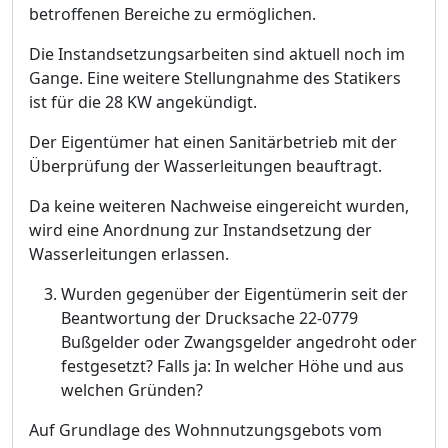
betroffenen Bereiche zu ermö
glichen.
Die Instandsetzungsarbeiten sind aktuell noch im
Gange. Eine weitere Stellungnahme des Statikers
ist fü
r die 28 KW angekü
ndigt.
Der Eigentü
mer hat ei
nen Sanitä
rbetrieb mit der
Ü
berprü
fung der Wasserleitungen beauftragt.
Da keine weiteren Nachweise eingereicht wurden,
wird eine Anordnung zur Instandsetzung der
Wasserleitungen erlassen.
Wurden gegenü
ber der Eigentü
merin seit der
Beantwortung der Druc
ksache 22-0779
Buß
gelder oder Zwangsgelder angedroht oder
festgesetzt? Falls ja: In welcher Hö
he und aus
welchen Grü
nden?
Auf Grundlage des Wohnnutzungsgebots vom