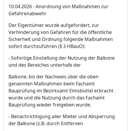
10.04.2026 - Anordnung von Maß
nahmen zur
Gefahrenabwehr
Der Eigentü
mer wurde aufgefordert, zur
Verhinderung von Gefahren fü
r die ö
ffentliche
Sicherheit und Ordnung folgende Maß
nahmen
sofort durchzufü
hren (§
3 HBauO):
-
Sofortige Einstel
lung der Nutzung der Balkone
und des Bereiches unterhalb der
Balkone, bis der Nachweis ü
ber die oben
genannten Maß
nahmen beim Fachamt
Bauprü
fung im Bezirksamt Eimsbü
ttel erbracht
wurde und die Nutzung durch das Fachamt
Bauprü
fung wieder freigeben wurde.
-
Benachrichtigung aller Mieter und Absperrung
der Balkone (z.B. durch Entfernen