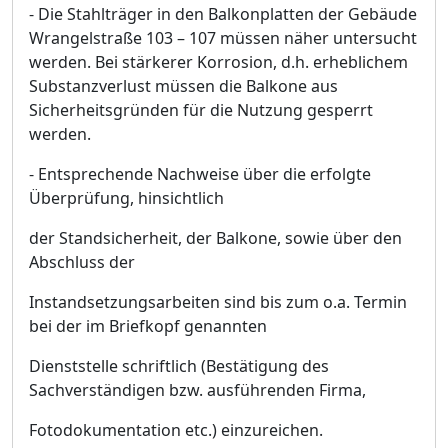
- Die Stahlträ
ger in den Balkonplatten der Gebä
ud
e
Wrangelstraß
e 103
–
107 mü
ssen nä
her untersucht
werden. Bei stä
rkerer Korrosion, d.h. erheblichem
Substanzverlust mü
ssen die Balkone aus
Sicherheitsgrü
nden fü
r die Nutzung gesperrt
werden.
- Entsprechende Nachweise ü
ber die erfolgte
Ü
berprü
fung, hinsicht
lich
der Standsicherheit, der Balkone, sowie ü
ber den
Abschluss der
Instandsetzungsarbeiten sind bis zum o.a. Termin
bei der im Briefkopf genannten
Dienststelle schriftlich (Bestä
tigung des
Sachverstä
ndigen bzw. ausfü
hrenden Firma,
Fotodokumentation et
c.) einzureichen.