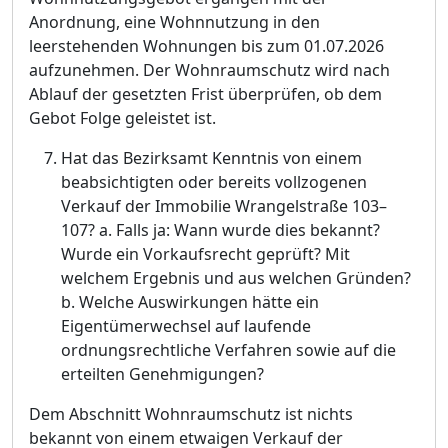
Anordnung, ei
ne Wohnnutzung in den
leerstehenden Wohnungen bis zum 01.07.2026
aufzunehmen. Der Wohnraumschutz wird nach
Ablauf der gesetzten Frist ü
berprü
fen, ob dem
Gebot Folge geleistet ist.
Hat das Bezirksamt Kenntnis von einem
beabsichtigten oder bereits vollzo
genen
Verkauf der Immobilie Wrangelstraß
e 103
–
107? a. Falls ja: Wann wurde dies bekannt?
Wurde ein Vorkaufsrecht geprü
ft? Mit
welchem Ergebnis und aus welchen Grü
nden?
b. Welche Auswirkungen hä
tte ein
Eigentü
merwechsel auf laufende
ordnungsrechtliche Verf
a
hren sowie auf die
erteilten Genehmigungen?
Dem Abschnitt Wohnraumschutz ist nichts
bekannt von einem etwaigen Verkauf der