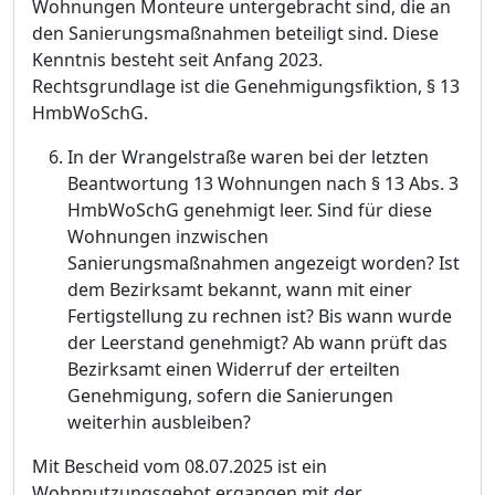
Wohnungen Monteure untergebracht sind, die an
den Sanierungsmaß
nahmen beteiligt sind. Diese
Kenntnis besteht seit Anfang 2023.
Rechtsgrundlage ist die Genehmigungsfiktion, §
13
HmbW
oSchG.
In der Wrangelstraß
e waren bei der letzten
Beantwortung 13 Wohnungen nach §
13 Abs. 3
HmbWoSchG genehmigt leer. Sind fü
r diese
Wohnungen inzwischen
Sanierungsmaß
nahmen angezeigt worden? Ist
dem Bezirksamt bekannt, wann mit einer
Fertigstellung z
u rechnen ist? Bis wann wurde
der Leerstand genehmigt? Ab wann prü
ft das
Bezirksamt einen Widerruf der erteilten
Genehmigung, sofern die Sanierungen
weiterhin ausbleiben?
Mit Bescheid vom 08.07.2025 ist ein
Wohnnutzungsgebot ergangen mit der