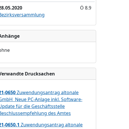
28.05.2020
Ö 8.9
Bezirksversammlung
Anhänge
ohne
Verwandte Drucksachen
21-0650
Zuwendungsantrag altonale
GmbH  Neue PC-Anlage inkl. Software-
Update für die Geschäftsstelle
Beschlussempfehlung des Amtes
21-0650.1
Zuwendungsantrag altonale