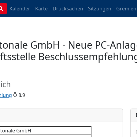
Kalender
Karte
Drucksachen
Sitzungen
Gremien
onale GmbH - Neue PC-Anlage 
ftsstelle Beschlussempfehlun
ich
mlung
Ö 8.9
ltonale GmbH