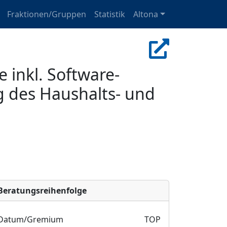
Fraktionen/Gruppen
Statistik
Altona
inkl. Software-
g des Haushalts- und
Bera­tungs­reihen­folge
Datum/Gremium
TOP