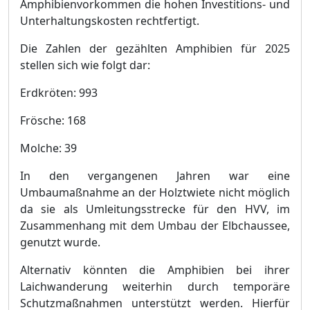
Amphibienvorkommen die hohen Investitions- und
Unterhaltungskosten rechtfertigt.
Die Zahlen der gezä
hlten Amphibien fü
r 2025
stellen sich wie folgt dar:
Erdkrö
ten:
993
Frö
sche:
168
Molche:
39
In den vergangenen Jahren war eine
Umbaumaß
nahm
e an der Holztwiete nicht mö
glich
da sie als Umleitungsstrecke fü
r den HVV, im
Zusammenhang mit dem Umbau der Elbchaussee,
genutzt wurde.
Alternativ kö
nnten die Amphibien bei ihrer
Laichwanderung weiterhin durch temporä
re
Schutzmaß
nahmen unterstü
tzt werde
n. Hierfü
r