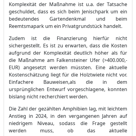
Komplexitä
t der Maß
nahme ist u.a. der Tatsache
geschuldet, dass es sich beim Jenischpark um ein
bedeutendes Gartendenkmal und beim
Reemtsmapark um ein Privatgrundstü
ck handelt.
Zudem ist die Finanzierung hierfü
r nicht
sichergest
ellt. Es ist zu erwarten, dass die Kosten
aufgrund der Komplexitä
t deutlich hö
her als fü
r
die Maß
nahme am Falkensteiner Ufer (>400.000,-
EUR) angesetzt werden mü
ssten. Eine aktuelle
Kostenschä
tzung liegt fü
r die Holztwiete nicht vor.
Einfachere Bauweisen,
als die in dem
ursprü
nglichen Entwurf vorgeschlagene, konnten
bislang nicht recherchiert werden.
Die Zahl der gezä
hlten Amphibien lag, mit leichtem
Anstieg in 2024, in den vergangenen Jahren auf
niedrigem Niveau, sodass die Frage gestellt
werden muss, ob
das aktuelle