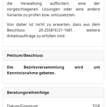
die Verwaltung auffordert, eine der
vorgeschlagenen Lö
sungen oder eine andere
Variante zu prü
fen bzw. umzusetzten.
Von daher ist nicht zu erwarten, dass aus dem
Beschluss 20-25581E/21-1681 weitere
Arbeitsa
ufträ
ge zu erfü
llen sind.
Petitum/Beschluss
Die Bezirksversammlung wird um
Kenntnisnahme gebeten.
Bera­tungs­reihen­folge
Datum/Gremium
TOP