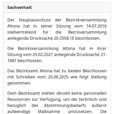
Sachverhalt
Der Hauptausschuss der
Bezirskversammlung
Altona hat in seiner Sitzung vom 14.07.2016
stellvertretend fü
r die Bezrisversammlung
anliegende Drucksache 20-2558.1E beschlossen.
Die Bezirksversammlung Altona hat in ihrer
Sitzung vom 25.02.2021 anliegende Drucksache 21-
1681 beschloss
en.
Das Bezirksamt Altona hat zu beiden Beschlü
ssen
mit Schreiben vom 25.06.2025 wie folgt Stellung
genommen:
Dem Bezirksamt stehen derzeit keine personellen
Ressourcen zur Verfü
gung, um die technisch und
bezü
glich des Abstimmungsbedarfs ä
uß
erst
aufwendi
ge Maß
nahme umzusetzen. Die