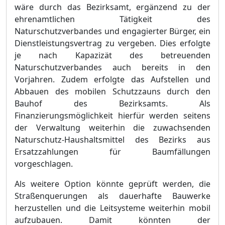
wä
re durch das Bezirksamt, ergä
nzend zu der
ehrenamtlichen Tä
tigkeit des
Naturschutzverbandes und engagierter Bü
rger, ein
Dienstleistungsvertrag zu vergeben. Dies erfolgte
je nach Kapazizä
t des betreuenden
Naturschutzverbandes auch bereits in d
e
n
Vorjahren. Zudem erfolgte das Aufstellen
und
Abbauen des mobilen Schutzzauns durch den
Bauhof des Bezirksamts. Als
Finanzierungsmö
glichkeit hierfü
r werden seitens
der Verwaltung weiterhin die zuwachsenden
Naturschutz-Haushaltsmittel des Bezirks aus
Ers
a
tzzahlungen fü
r Baumfä
llungen
vorgeschlagen.
Als weitere Option kö
nnte geprü
ft werden, die
Straß
enquerungen als dauerhafte Bauwerke
herzustellen und die Leitsysteme weiterhin mobil
aufzubauen. Damit kö
nnten der